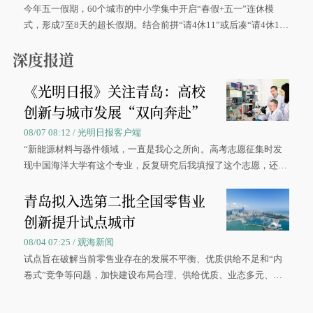
今年五一假期，60个城市的中小学集中开启“春假+五一”连休模
式，形成7至8天的超长假期。结合前拼“请4休11”或后凑“请4休1
0”的拼假方案，带动游客出游兴致增长。
深度报道
《光明日报》关注青岛：高校
创新与城市发展“双向奔赴”
08/07 08:12 / 光明日报客户端
“新能源材料与器件领域，一直是我心之所向。高考志愿征集时发
现中国海洋大学有这个专业，反复研究后我填报了这个志愿，还真
被录取了。”今年7月，来自山西的学子郝君豪，如愿收到中国海洋
青岛拟入选第二批全国零售业
大学材料科学与工程学院材料类专业的录取通知书。
创新提升试点城市
08/04 07:25 / 观海新闻
试点旨在破解当前零售业存在的发展不平衡、优质供给不足和“内
卷式”竞争等问题，加快建设布局合理、供给优质、业态多元、智
慧便捷、竞争有序的现代零售体系。