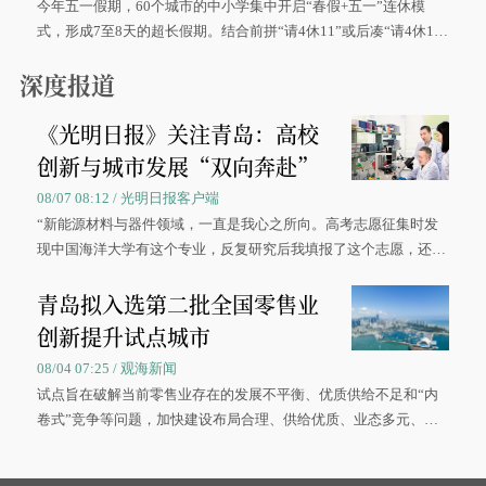
今年五一假期，60个城市的中小学集中开启“春假+五一”连休模
式，形成7至8天的超长假期。结合前拼“请4休11”或后凑“请4休1
0”的拼假方案，带动游客出游兴致增长。
深度报道
《光明日报》关注青岛：高校
创新与城市发展“双向奔赴”
08/07 08:12 / 光明日报客户端
“新能源材料与器件领域，一直是我心之所向。高考志愿征集时发
现中国海洋大学有这个专业，反复研究后我填报了这个志愿，还真
被录取了。”今年7月，来自山西的学子郝君豪，如愿收到中国海洋
青岛拟入选第二批全国零售业
大学材料科学与工程学院材料类专业的录取通知书。
创新提升试点城市
08/04 07:25 / 观海新闻
试点旨在破解当前零售业存在的发展不平衡、优质供给不足和“内
卷式”竞争等问题，加快建设布局合理、供给优质、业态多元、智
慧便捷、竞争有序的现代零售体系。