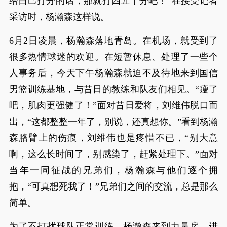
给自己打分的话，那就打四五十分吧！”在接受记者
采访时，杨瀚森这样说。
6月2日凌晨，杨瀚森落地青岛。在机场，就受到了
很多热情球迷的欢迎。在短暂休息、处理了一些个
人事务后，今天下午杨瀚森就迫不及待地来到国信
男篮训练基地，与昔日的教练和队友们相见。“瘦了
吧，肌肉更强健了！”面对昔日爱将，刘维伟脱口而
出，“这都整整一年了，别说，还真想你。”看到杨瀚
森胳臂上的伤痕，刘维伟也是疼惜不已，“别大意
啊，这么长时间了，别感染了，赶紧处理下。”面对
当年一同征战的兄弟们，杨瀚森与他们逐个拥
抱，“可真想死我了！”兄弟们之间的交流，总是那么
简单。
为了不打扰球队正常训练，杨瀚森来到力量房，进