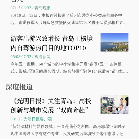
07/15 08:37 / 青岛晚报
7月10日、13日，本报连续报道了胶州市爱之心公益慈善服务中
心、市退役军人兵锋应急救援队火速集结16名骨干队员驰援广西灾
区、奋战在抢险一线的故事，得到众多读者点赞。
游客出游兴致增长 青岛上榜境
内自驾游热门目的地TOP10
05/08 07:32 / 观海新闻
今年五一假期，60个城市的中小学集中开启“春假+五一”连休模
式，形成7至8天的超长假期。结合前拼“请4休11”或后凑“请4休1
0”的拼假方案，带动游客出游兴致增长。
深度报道
《光明日报》关注青岛：高校
创新与城市发展“双向奔赴”
08:12 / 光明日报客户端
“新能源材料与器件领域，一直是我心之所向。高考志愿征集时发
现中国海洋大学有这个专业，反复研究后我填报了这个志愿，还真