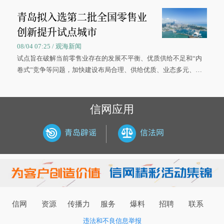
被录取了。”今年7月，来自山西的学子郝君豪，如愿收到中国海洋
青岛拟入选第二批全国零售业
大学材料科学与工程学院材料类专业的录取通知书。
创新提升试点城市
08/04 07:25 / 观海新闻
试点旨在破解当前零售业存在的发展不平衡、优质供给不足和“内
卷式”竞争等问题，加快建设布局合理、供给优质、业态多元、智
慧便捷、竞争有序的现代零售体系。
信网应用
信网
资源
传播力
服务
爆料
招聘
联系
违法和不良信息举报