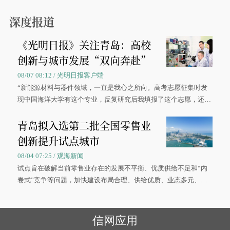
0”的拼假方案，带动游客出游兴致增长。
深度报道
《光明日报》关注青岛：高校
创新与城市发展“双向奔赴”
08/07 08:12 / 光明日报客户端
“新能源材料与器件领域，一直是我心之所向。高考志愿征集时发
现中国海洋大学有这个专业，反复研究后我填报了这个志愿，还真
被录取了。”今年7月，来自山西的学子郝君豪，如愿收到中国海洋
青岛拟入选第二批全国零售业
大学材料科学与工程学院材料类专业的录取通知书。
创新提升试点城市
08/04 07:25 / 观海新闻
试点旨在破解当前零售业存在的发展不平衡、优质供给不足和“内
卷式”竞争等问题，加快建设布局合理、供给优质、业态多元、智
慧便捷、竞争有序的现代零售体系。
信网应用