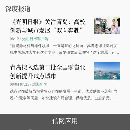
0”的拼假方案，带动游客出游兴致增长。
深度报道
《光明日报》关注青岛：高校
创新与城市发展“双向奔赴”
08:12 / 光明日报客户端
“新能源材料与器件领域，一直是我心之所向。高考志愿征集时发
现中国海洋大学有这个专业，反复研究后我填报了这个志愿，还真
被录取了。”今年7月，来自山西的学子郝君豪，如愿收到中国海洋
青岛拟入选第二批全国零售业
大学材料科学与工程学院材料类专业的录取通知书。
创新提升试点城市
08/04 07:25 / 观海新闻
试点旨在破解当前零售业存在的发展不平衡、优质供给不足和“内
卷式”竞争等问题，加快建设布局合理、供给优质、业态多元、智
慧便捷、竞争有序的现代零售体系。
信网应用