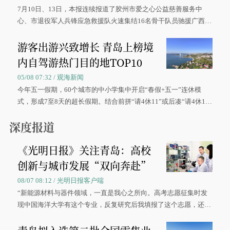
7月10日、13日，本报连续报道了胶州市爱之心公益慈善服务中
心、市退役军人兵锋应急救援队火速集结16名骨干队员驰援广西灾
区、奋战在抢险一线的故事，得到众多读者点赞。
游客出游兴致增长 青岛上榜境
内自驾游热门目的地TOP10
05/08 07:32 / 观海新闻
今年五一假期，60个城市的中小学集中开启“春假+五一”连休模
式，形成7至8天的超长假期。结合前拼“请4休11”或后凑“请4休1
0”的拼假方案，带动游客出游兴致增长。
深度报道
《光明日报》关注青岛：高校
创新与城市发展“双向奔赴”
08/07 08:12 / 光明日报客户端
“新能源材料与器件领域，一直是我心之所向。高考志愿征集时发
现中国海洋大学有这个专业，反复研究后我填报了这个志愿，还真
被录取了。”今年7月，来自山西的学子郝君豪，如愿收到中国海洋
大学材料科学与工程学院材料类专业的录取通知书。