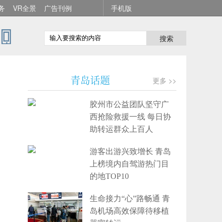
务
VR全景
广告刊例
手机版
搜索
青岛话题
更多 >>
胶州市公益团队坚守广
西抢险救援一线 每日协
助转运群众上百人
游客出游兴致增长 青岛
上榜境内自驾游热门目
的地TOP10
生命接力“心”路畅通 青
岛机场高效保障待移植