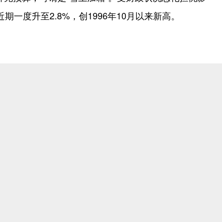
期一度升至2.8%，创1996年10月以来新高。
更多 >>
“世纪晚霞”带青岛出圈刷屏 市北文旅推出精品线路
青岛市市南区推出“青春小店·赋能计划” 聚满青岛温情