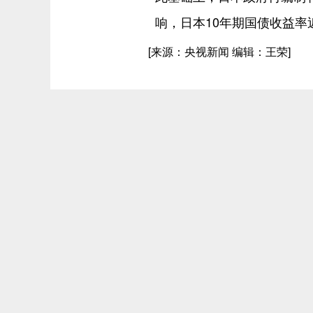
响，日本10年期国债收益率近
[来源：央视新闻 编辑：王荣]
精彩美图
代表中国之美 即墨马山入选首批100处“美丽中国打卡点”