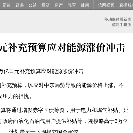
党建
辟谣
公益
经济
房产
教育
健康
信网视频
直播服
日元补充预算应对能源涨价冲击
万亿日元补充预算应对能源涨价冲击
制补充预算，以应对中东局势导致的能源价格上涨。不
政压力的担忧。
预算将通过增发赤字国债筹资，用于电力和燃气补贴、延
方政府向液化石油气用户提供补贴等，规模略高于3万亿
币），计划最早于下周提交国会审议。