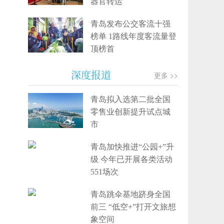
器官转运
青岛发布公交客流十强
榜单 1路线年度客流量登
顶榜首
深度报道
更多 >>
青岛拟入选第二批全国
零售业创新提升试点城
市
青岛加快推进“公园+”升
级 今年已开展各类活动
551场次
青岛跳伞基地跻身全国
前三 “低空+”打开文旅想
象空间