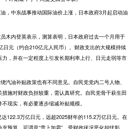
油，中东战事推动国际油价上涨，日本政府3月起启动油
究员木内登英表示，测算表明，日本政府过去一个月用于
0亿日元（约合210亿元人民币）。财政支出的大规模持续
压力，并在一定程度上引发长期利率上行、日元走弱等市
围绕汽油补贴政策也有不同意见。自民党党内二号人物、
关措施对财政负担较重，需认真研究。自民党骨干萩生田
并不现实，有必要逐步缩减补贴规模。
达122.3万亿日元，远超2025财年的115.2万亿日元。在
充预算，可谓是“雪上加霜”。受财政状况恶化担忧影