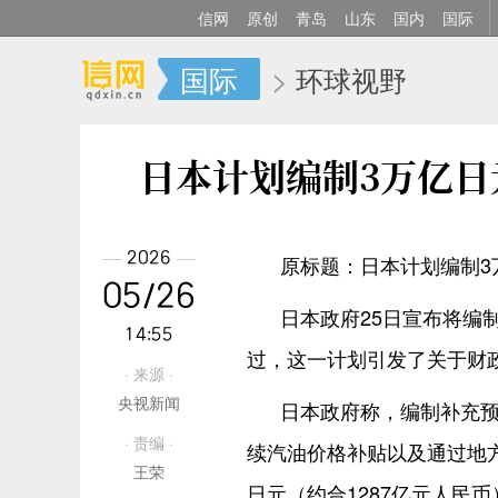
信网
原创
青岛
山东
国内
国际
国际
>
环球视野
日本计划编制3万亿
2026
原标题：日本计划编制3
05/26
日本政府25日宣布将编
14:55
过，这一计划引发了关于财
· 来源 ·
央视新闻
日本政府称，编制补充
· 责编 ·
续汽油价格补贴以及通过地
王荣
日元（约合1287亿元人民