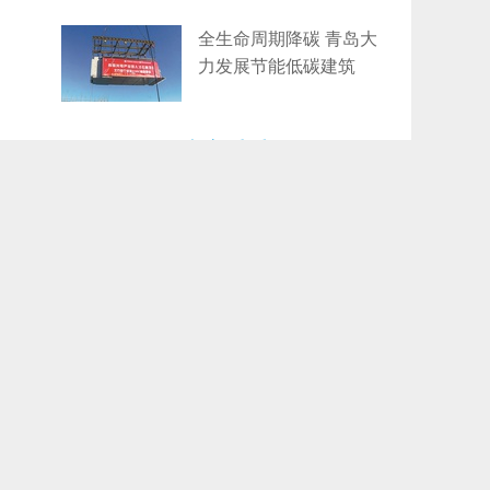
全生命周期降碳 青岛大
力发展节能低碳建筑
大家爱看
青岛黄岛区一供应链公司仓库起火 无
1
人员被困和伤亡
深圳一盒马门店采购抽检不合格铝箔
2
纸被罚 企业罚款500元相关责任人罚
款50元
养老服务消费补贴惠及约200万中度
3
以上失能老年人
高温预警再升级！7月31日到8月3日
4
青岛内陆地区将出现37°C以上高温天