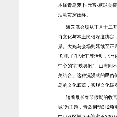
本届青岛萝卜·元宵·糖球会
活动贯穿始终。
海云庵会场从正月十二开
肖文化与本土民俗深度绑定
景。大鲍岛会场则延续至正
飞“电子孔明灯”等活动，让
中心的“灯映奥帆”、山海间
美结合。这种沉浸式的民俗
岛的文化底蕴，实现文化破
随着最长春节假期的收官
城”为主题，青岛启动312
中山路区域八天迎客近300