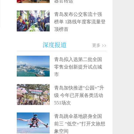
器官转运
青岛发布公交客流十强
榜单 1路线年度客流量登
顶榜首
深度报道
更多 >>
青岛拟入选第二批全国
零售业创新提升试点城
市
青岛加快推进“公园+”升
级 今年已开展各类活动
551场次
青岛跳伞基地跻身全国
前三 “低空+”打开文旅想
象空间