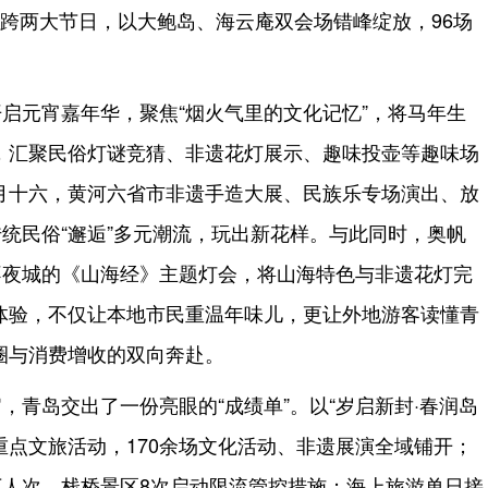
横跨两大节日，以大鲍岛、海云庵双会场错峰绽放，96场
启元宵嘉年华，聚焦“烟火气里的文化记忆”，将马年生
，汇聚民俗灯谜竞猜、非遗花灯展示、趣味投壶等趣味场
月十六，黄河六省市非遗手造大展、民族乐专场演出、放
传统民俗“邂逅”多元潮流，玩出新花样。与此同时，奥帆
不夜城的《山海经》主题灯会，将山海特色与非遗花灯完
体验，不仅让本地市民重温年味儿，更让外地游客读懂青
圈与消费增收的双向奔赴。
，青岛交出了一份亮眼的“成绩单”。以“岁启新封·春润岛
项重点文旅活动，170余场文化活动、非遗展演全域铺开；
万人次，栈桥景区8次启动限流管控措施；海上旅游单日接