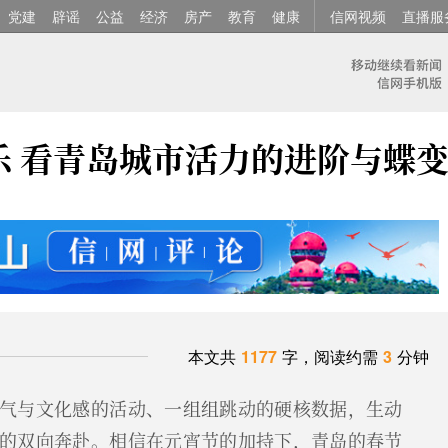
党建
辟谣
公益
经济
房产
教育
健康
信网视频
直播服
乐 看青岛城市活力的进阶与蝶
本文共
1177
字，阅读约需
3
分钟
气与文化感的活动、一组组跳动的硬核数据，生动
的双向奔赴。相信在元宵节的加持下，青岛的春节