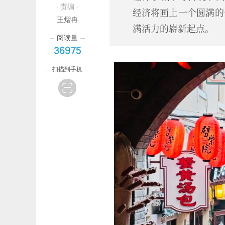
· 责编 ·
经济将画上一个圆满的
王熠冉
满活力的崭新起点。
阅读量
36975
扫描到手机