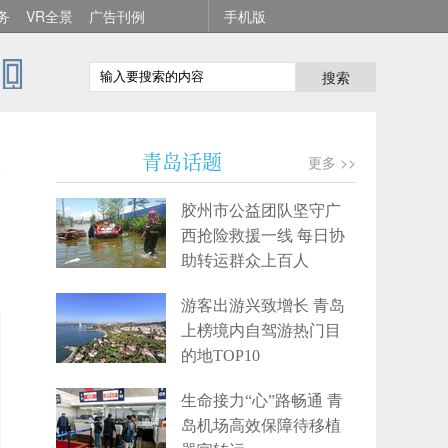
务
VR全景
广告刊例
手机版
搜索
变
青岛话题
更多 >>
胶州市公益团队坚守广
西抢险救援一线 每日协
助转运群众上百人
游客出游兴致增长 青岛
上榜境内自驾游热门目
的地TOP10
生命接力“心”路畅通 青
岛机场高效保障待移植