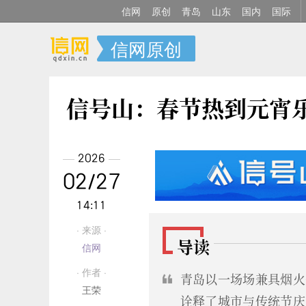
信网
原创
青岛
山东
国内
国际
信网原创
信号山：春节热到元宵
2026
02/27
14:11
· 来源 ·
导读
信网
· 作者 ·
青岛以一场场兼具烟火
王荣
诠释了城市与传统节庆