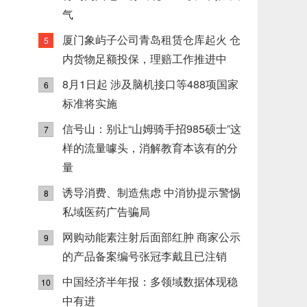
气
厦门象屿子公司青岛租赁仓库起火 仓
5
内货物足额投保，理赔工作推进中
8月1日起 涉及脑机接口等488项国家
6
标准将实施
信号山：别让“山姆骑手招985硕士”这
7
样的流量噱头，消解教育本该有的分
量
诱导消费、制造焦虑 中消协提示警惕
8
私域医药广告骗局
网购动能素注射后面部红肿 商家公示
9
的产品备案编号张冠李戴且已注销
中国经济半年报：多领域数据体现稳
10
中有进