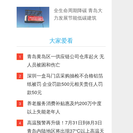
全生命周期降碳 青岛大
力发展节能低碳建筑
大家爱看
青岛黄岛区一供应链公司仓库起火 无
1
人员被困和伤亡
深圳一盒马门店采购抽检不合格铝箔
2
纸被罚 企业罚款500元相关责任人罚
款50元
养老服务消费补贴惠及约200万中度
3
以上失能老年人
高温预警再升级！7月31日到8月3日
4
青岛内陆地区将出现37°C以上高温天