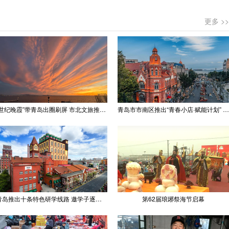
更多 >>
“世纪晚霞”带青岛出圈刷屏 市北文旅推出精品线路
青岛市市南区推出“青春小店·赋能计划” 聚满青岛温情
青岛推出十条特色研学线路 邀学子逐梦深蓝探知山海
第62届琅琊祭海节启幕