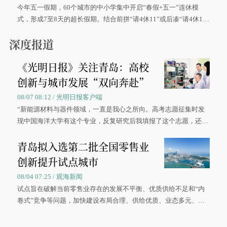
今年五一假期，60个城市的中小学集中开启“春假+五一”连休模
式，形成7至8天的超长假期。结合前拼“请4休11”或后凑“请4休1
0”的拼假方案，带动游客出游兴致增长。
深度报道
《光明日报》关注青岛：高校
创新与城市发展“双向奔赴”
08/07 08:12 / 光明日报客户端
“新能源材料与器件领域，一直是我心之所向。高考志愿征集时发
现中国海洋大学有这个专业，反复研究后我填报了这个志愿，还真
被录取了。”今年7月，来自山西的学子郝君豪，如愿收到中国海洋
青岛拟入选第二批全国零售业
大学材料科学与工程学院材料类专业的录取通知书。
创新提升试点城市
08/04 07:25 / 观海新闻
试点旨在破解当前零售业存在的发展不平衡、优质供给不足和“内
卷式”竞争等问题，加快建设布局合理、供给优质、业态多元、智
慧便捷、竞争有序的现代零售体系。