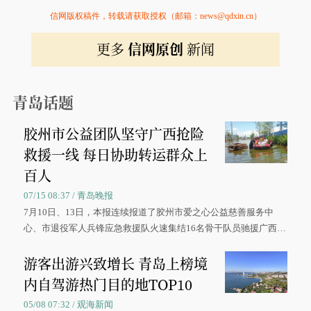
信网版权稿件，转载请获取授权（邮箱：news@qdxin.cn）
更多
信网原创
新闻
青岛话题
胶州市公益团队坚守广西抢险
救援一线 每日协助转运群众上
百人
07/15 08:37 / 青岛晚报
7月10日、13日，本报连续报道了胶州市爱之心公益慈善服务中
心、市退役军人兵锋应急救援队火速集结16名骨干队员驰援广西灾
区、奋战在抢险一线的故事，得到众多读者点赞。
游客出游兴致增长 青岛上榜境
内自驾游热门目的地TOP10
05/08 07:32 / 观海新闻