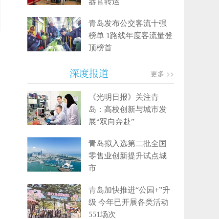
器官转运
青岛发布公交客流十强
榜单 1路线年度客流量登
顶榜首
深度报道
更多 >>
《光明日报》关注青
岛：高校创新与城市发
展“双向奔赴”
青岛拟入选第二批全国
零售业创新提升试点城
市
青岛加快推进“公园+”升
级 今年已开展各类活动
551场次