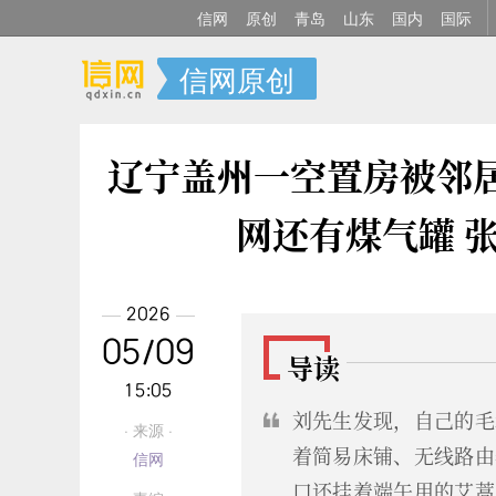
信网
原创
青岛
山东
国内
国际
信网原创
辽宁盖州一空置房被邻
网还有煤气罐 
2026
05/09
导读
15:05
刘先生发现，自己的毛
· 来源 ·
着简易床铺、无线路由
信网
口还挂着端午用的艾蒿