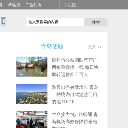
务
VR全景
广告刊例
手机版
搜索
着
青岛话题
更多 >>
胶州市公益团队坚守广
西抢险救援一线 每日协
助转运群众上百人
游客出游兴致增长 青岛
上榜境内自驾游热门目
的地TOP10
生命接力“心”路畅通 青
岛机场高效保障待移植