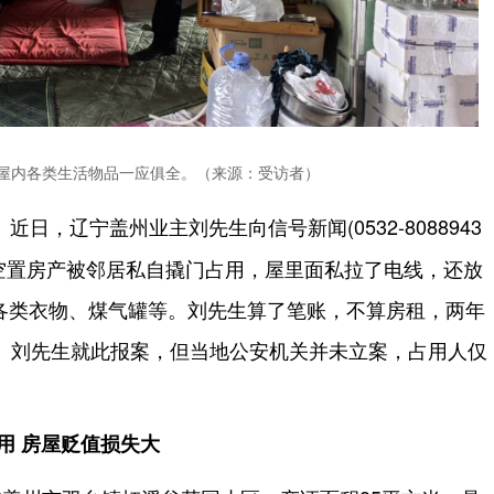
屋内各类生活物品一应俱全。（来源：受访者）
近日，辽宁盖州业主刘先生向信号新闻(0532-8088943
的空置房产被邻居私自撬门占用，屋里面私拉了电线，还放
各类衣物、煤气罐等。刘先生算了笔账，不算房租，两年
元。刘先生就此报案，但当地公安机关并未立案，占用人仅
用 房屋贬值损失大