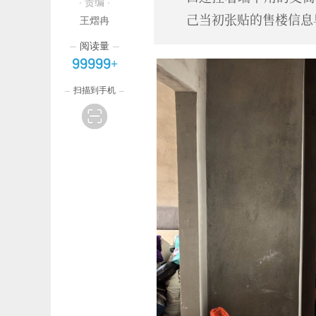
· 责编 ·
己当初张贴的售楼信息
王熠冉
阅读量
99999+
扫描到手机