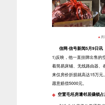
房
信网·信号新闻5月9日讯
1)反映，他一直挂牌出售
着简易床铺、无线路由器、
来仅房价折损就高达15万
愿意赔偿5000元。
空置毛坯房遭邻居撬锁占