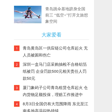
青岛跳伞基地跻身全国
前三 “低空+”打开文旅想
象空间
大家爱看
青岛黄岛区一供应链公司仓库起火 无
1
人员被困和伤亡
深圳一盒马门店采购抽检不合格铝箔
2
纸被罚 企业罚款500元相关责任人罚
款50元
厦门象屿子公司青岛租赁仓库起火 仓
3
内货物足额投保，理赔工作推进中
8月3日全国仍有大范围降雨 东北至江
4
南多地高温闷热持续