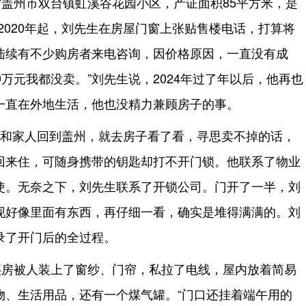
盖州市双台镇虹溪谷花园小区，产证面积85平方米，是
。2020年起，刘先生在房屋门窗上张贴售楼电话，打算将
陆续有不少购房者来电咨询，因价格原因，一直没有成
29万元我都没卖。”刘先生说，2024年过了年以后，他再也
一直在外地生活，他也没精力兼顾房子的事。
刘先生和家人回到盖州，就去房子看了看，寻思卖不掉的话，
回来住，可随身携带的钥匙却打不开门锁。他联系了物业
使。无奈之下，刘先生联系了开锁公司。门开了一半，刘
现好像里面有东西，再仔细一看，确实是堆得满满的。刘
录了开门后的全过程。
坯房被人装上了窗纱、门帘，私拉了电线，屋内放着简易
物、生活用品，还有一个煤气罐。“门口还挂着端午用的