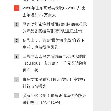
2026年山东高考共录取872368人 比
5
去年增加2.7万余人
网购动能素注射后面部红肿 商家公示
6
的产品备案编号张冠李戴且已注销
信号山：让青岛“最美海岸线”容得下
7
生活，也留得住风景
西塔老太太烤肉辣椒面里发现活蠼螋
8
（qú sōu） 店方赔了一千元又请顾客
再吃一顿
青岛文旅发布7月投诉通报 14家旅行
9
社被点名曝光
滨海气候出圈！青岛凭清凉优势跻身
10
暑期热门目的地TOP4