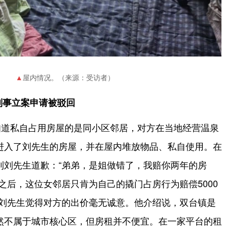
屋内情况。（来源：受访者）
 刑事立案申请被驳回
知道私自占用房屋的是同小区邻居，对方在当地经营温泉
进入了刘先生的房屋，并在屋内堆放物品、私自使用。在
到刘先生道歉：“弟弟，是姐做错了，我赔你两年的房
之后，这位女邻居只肯为自己的撬门占房行为赔偿5000
。”刘先生觉得对方的出价毫无诚意。他介绍说，双台镇是
然不属于城市核心区，但房租并不便宜。在一家平台的租