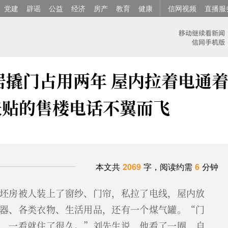
党建
辟谣
公益
经济
房产
教育
健康
信网视频
直播服
居撬门占用两年 屋内拉着电通
张贴的售楼电话不翼而飞
本文共
2069
字，阅读约需
6
分钟
坯房被人装上了窗纱、门帘，私拉了电线，屋内放
器、各类衣物、生活用品，还有一个煤气罐。“门
，一看就住了很久。”刘先生说，他看了一圈，自