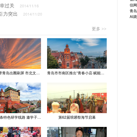
侥幸过关
信网
2014/11/16
青岛
引力突出
2014/11/20
AI
更多 >>
“世纪晚霞”带青岛出圈刷屏 市北文旅推出精品线路
青岛市市南区推出“青春小店·赋能计划” 聚满青岛温情
青岛推出十条特色研学线路 邀学子逐梦深蓝探知山海
第62届琅琊祭海节启幕