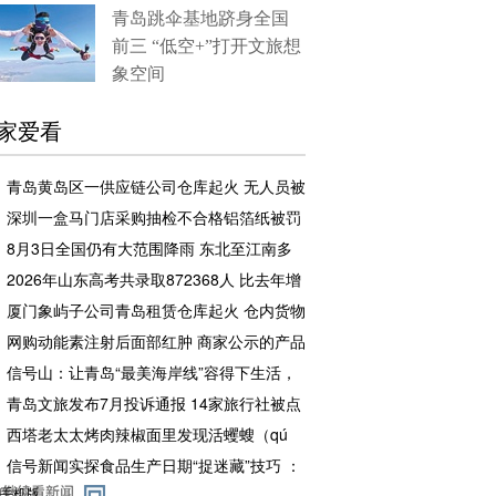
青岛跳伞基地跻身全国
前三 “低空+”打开文旅想
象空间
家爱看
青岛黄岛区一供应链公司仓库起火 无人员被
困和伤亡
深圳一盒马门店采购抽检不合格铝箔纸被罚
企业罚款500元相关责任人罚款50元
8月3日全国仍有大范围降雨 东北至江南多
地高温闷热持续
2026年山东高考共录取872368人 比去年增
加2.7万余人
厦门象屿子公司青岛租赁仓库起火 仓内货物
足额投保，理赔工作推进中
网购动能素注射后面部红肿 商家公示的产品
备案编号张冠李戴且已注销
信号山：让青岛“最美海岸线”容得下生活，
也留得住风景
青岛文旅发布7月投诉通报 14家旅行社被点
名曝光
西塔老太太烤肉辣椒面里发现活蠼螋（qú
sōu） 店方赔了一千元又请顾客再吃一顿
信号新闻实探食品生产日期“捉迷藏”技巧 ：
白包装上印白色字体、透明瓶身刻透明字、
手机版