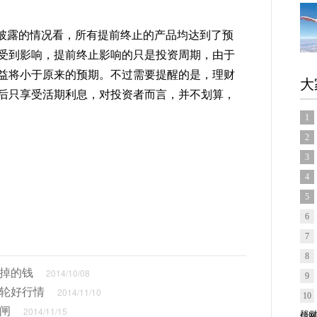
披露的情况看，所有提前终止的产品均达到了预
受到影响，提前终止影响的只是投资周期，由于
益将小于原来的预期。不过需要提醒的是，理财
大
后只享受活期利息，对投资者而言，并不划算，
1
2
3
4
5
6
7
8
花掉的钱
2014/10/08
9
新轮好行情
2014/11/10
10
闸
2014/11/15
信网