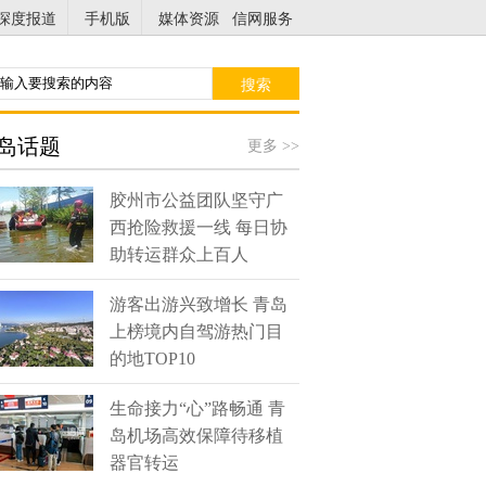
深度报道
手机版
媒体资源
信网服务
搜索
岛话题
更多 >>
胶州市公益团队坚守广
西抢险救援一线 每日协
助转运群众上百人
游客出游兴致增长 青岛
上榜境内自驾游热门目
的地TOP10
生命接力“心”路畅通 青
岛机场高效保障待移植
器官转运