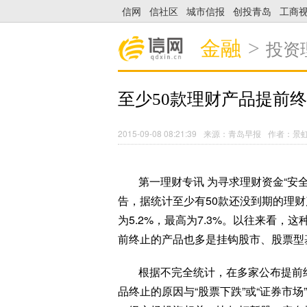
信网
信社区
城市信报
创投青岛
工商
金融
>
投资
至少50款理财产品提前终
2015-09-08 08:21:39
来源：青岛早报
作者：景
第一理财专讯 为寻求理财资金“安
告，据统计至少有50款还没到期的理
为5.2%，最高为7.3%。以往来看，
前终止的产品也多是挂钩股市、股票型
根据不完全统计，在多家公布提前
品终止的原因与“股票下跌”或“证券市