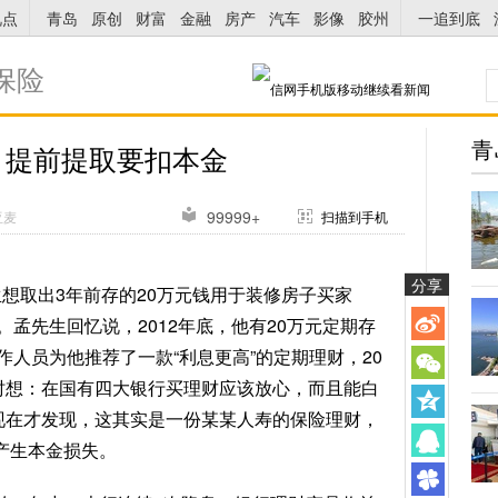
视点
青岛
原创
财富
金融
房产
汽车
影像
胶州
一追到底
保险
青
 提前提取要扣本金
99999+
亚麦
扫描到手机
分享
先生想取出3年前存的20万元钱用于装修房子买家
孟先生回忆说，2012年底，他有20万元定期存
人员为他推荐了一款“利息更高”的定期理财，20
时想：在国有四大银行买理财应该放心，而且能白
现在才发现，这其实是一份某某人寿的保险理财，
产生本金损失。