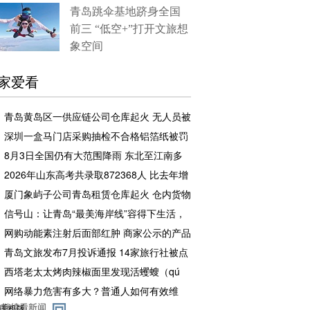
青岛跳伞基地跻身全国
前三 “低空+”打开文旅想
象空间
家爱看
青岛黄岛区一供应链公司仓库起火 无人员被
困和伤亡
深圳一盒马门店采购抽检不合格铝箔纸被罚
企业罚款500元相关责任人罚款50元
8月3日全国仍有大范围降雨 东北至江南多
地高温闷热持续
2026年山东高考共录取872368人 比去年增
加2.7万余人
厦门象屿子公司青岛租赁仓库起火 仓内货物
足额投保，理赔工作推进中
信号山：让青岛“最美海岸线”容得下生活，
也留得住风景
网购动能素注射后面部红肿 商家公示的产品
备案编号张冠李戴且已注销
青岛文旅发布7月投诉通报 14家旅行社被点
名曝光
西塔老太太烤肉辣椒面里发现活蠼螋（qú
sōu） 店方赔了一千元又请顾客再吃一顿
网络暴力危害有多大？普通人如何有效维
权？专家解读
手机版