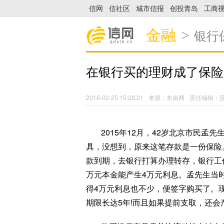
信网
信社区
城市信报
创投青岛
工商
金融
>
银行
在银行买的理财成了保险
2016-02-25 15:28:21
来源：东南网
责任编辑：
2015年12月，42岁北京市民孟
具，没想到，原来这笔存款是一份保险。
款到期，去银行打算办理转存，银行工作
万元本金能产生4万元利息。孟先生当
得4万元利息也不少，便签字购买了。
期限长达5年!而且如果提前支取，还会