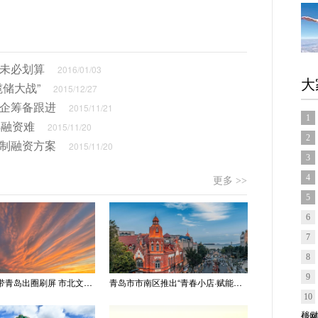
还未必划算
2016/01/03
大
储大战”
2015/12/27
险企筹备跟进
2015/11/21
1
解融资难
2015/11/20
2
定制融资方案
2015/11/20
3
4
更多 >>
5
6
7
8
9
“世纪晚霞”带青岛出圈刷屏 市北文旅推出精品线路
青岛市市南区推出“青春小店·赋能计划” 聚满青岛温情
10
信网