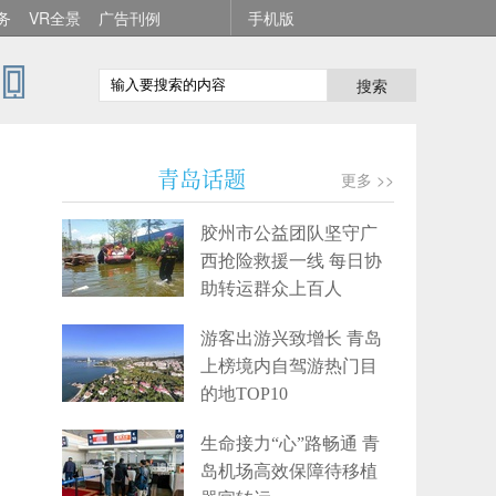
务
VR全景
广告刊例
手机版
搜索
青岛话题
更多 >>
胶州市公益团队坚守广
西抢险救援一线 每日协
助转运群众上百人
游客出游兴致增长 青岛
上榜境内自驾游热门目
的地TOP10
生命接力“心”路畅通 青
岛机场高效保障待移植