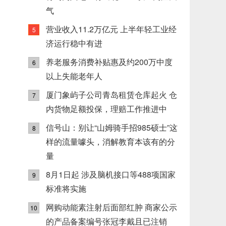
气
营业收入11.2万亿元 上半年轻工业经
5
济运行稳中有进
养老服务消费补贴惠及约200万中度
6
以上失能老年人
厦门象屿子公司青岛租赁仓库起火 仓
7
内货物足额投保，理赔工作推进中
信号山：别让“山姆骑手招985硕士”这
8
样的流量噱头，消解教育本该有的分
量
8月1日起 涉及脑机接口等488项国家
9
标准将实施
网购动能素注射后面部红肿 商家公示
10
的产品备案编号张冠李戴且已注销