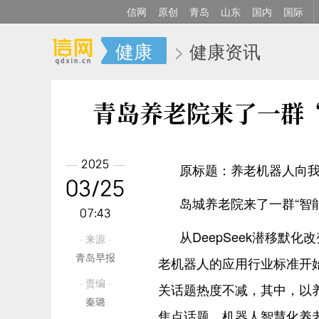
信网
原创
青岛
山东
国内
国际
健康
>
健康资讯
青岛养老院来了一群
2025
原标题：养老机器人向
03/25
岛城养老院来了一群“智
07:43
从DeepSeek潜移
· 来源 ·
青岛早报
老机器人的应用行业标准开始落
· 责编 ·
关话题热度不减，其中，以养
秦璐
焦点话题。机器人智慧化养