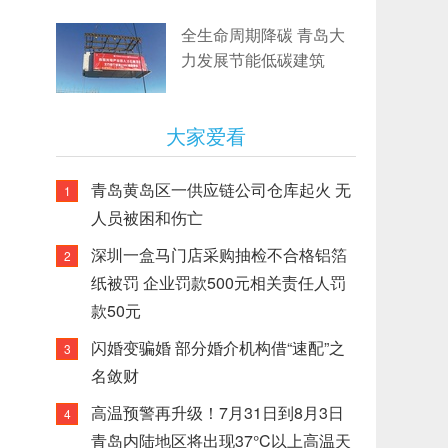
全生命周期降碳 青岛大
力发展节能低碳建筑
大家爱看
青岛黄岛区一供应链公司仓库起火 无
1
人员被困和伤亡
深圳一盒马门店采购抽检不合格铝箔
2
纸被罚 企业罚款500元相关责任人罚
款50元
闪婚变骗婚 部分婚介机构借“速配”之
3
名敛财
高温预警再升级！7月31日到8月3日
4
青岛内陆地区将出现37°C以上高温天