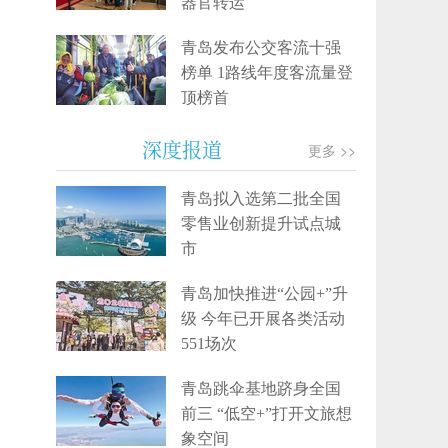
器官转运
青岛发布公交客流十强
榜单 1路线年度客流量登
顶榜首
深度报道
更多 >>
青岛拟入选第二批全国
零售业创新提升试点城
市
青岛加快推进“公园+”升
级 今年已开展各类活动
551场次
青岛跳伞基地跻身全国
前三 “低空+”打开文旅想
象空间