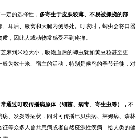
有一定的选择性，
多寄生于皮肤较薄、不易被抓挠的部
部、耳后、腋窝和大腿内侧等处。叮咬时，蜱虫会将口器
物质，因此人或动物常感受不到疼痛。
有芝麻到米粒大小，吸饱血后的蜱虫犹如黄豆粒甚至更
一般为数十米。宿主的活动，特别是候鸟的季节迁徙，对
，
不
常通过叮咬传播病原体（细菌、病毒、寄生虫等），
溃疡、发炎等症状，同时可传播巴贝虫病、莱姆病、森林
合征等众多人兽共患病或者自然疫源性疾病，给人类的健