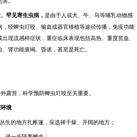
危害。
是由于人或犬、牛、马等哺乳动物感
发、罕见寄生虫病，
病，经蜱虫叮咬、输血或器官移植等途径传播，免疫功能
或出现流感样症状，重症临床表现包括高热、重度贫血、
迫、肾功能衰竭、昏迷，甚至是死亡。
户外露营，科学预防蜱虫叮咬至关重要。
理环境
木丛生的地方扎帐篷，应选择干燥、开阔的地方；
垫，进一步隔离蜱虫；