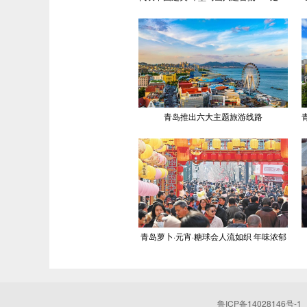
青岛推出六大主题旅游线路
青岛萝卜·元宵·糖球会人流如织 年味浓郁
鲁ICP备14028146号-1