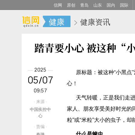
信网
原创
青岛
山东
国内
国际
健康
>
健康资讯
踏青要小心 被这种“
2025
原标题：被这种“小黑点
05/07
心！
09:57
天气转暖，正是我们走
· 来源 ·
家人、朋友享受美好时光的同
中国疾控中
心
粒”或“米粒”大小的虫子，
· 责编 ·
什么是蜱虫
秦璐