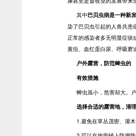
康甚至是畜牧业的发展带来
其中
巴贝虫病是一种新
染了巴贝虫引起的人兽共患
正常的感染者多无明显症状
黄疸、血红蛋白尿、呼吸窘
户外露营，防范蜱虫的
有效措施
蜱虫虽小，危害却大。
选择合适的露营地，清
1.避免在草丛茂密、灌
2.可以在地面铺上防潮