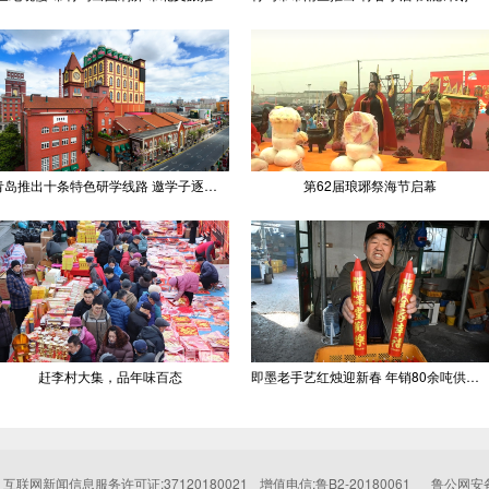
青岛推出十条特色研学线路 邀学子逐梦深蓝探知山海
第62届琅琊祭海节启幕
赶李村大集，品年味百态
即墨老手艺红烛迎新春 年销80余吨供不应求
互联网新闻信息服务许可证:37120180021
增值电信:鲁B2-20180061
鲁公网安备: