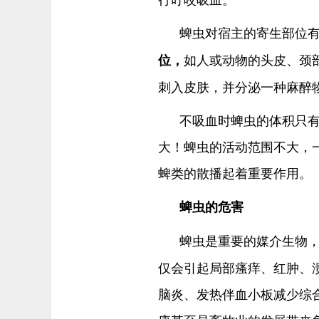
蜱虫对宿主的寄生部位
如人或动物的头皮、颈
位，
刺入皮肤，并分泌一种麻醉
不吸血时蜱虫的体积只
大！蜱虫的活动范围不大，
蜱类的散播起着重要作用。
蜱虫的危害
蜱虫是重要的媒介生物
仅会引起局部瘙痒、红肿、
脑炎、发热伴血小板减少综