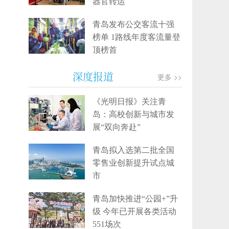
器官转运
青岛发布公交客流十强
榜单 1路线年度客流量登
顶榜首
深度报道
更多 >>
《光明日报》关注青
岛：高校创新与城市发
展“双向奔赴”
青岛拟入选第二批全国
零售业创新提升试点城
市
青岛加快推进“公园+”升
级 今年已开展各类活动
551场次