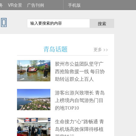
务
VR全景
广告刊例
手机版
搜索
青岛话题
更多 >>
胶州市公益团队坚守广
西抢险救援一线 每日协
助转运群众上百人
游客出游兴致增长 青岛
上榜境内自驾游热门目
的地TOP10
生命接力“心”路畅通 青
岛机场高效保障待移植