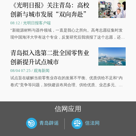
《光明日报》关注青岛：高校
创新与城市发展“双向奔赴”
08:12 / 光明日报客户端
“新能源材料与器件领域，一直是我心之所向。高考志愿征集时发
现中国海洋大学有这个专业，反复研究后我填报了这个志愿，还真
被录取了。”今年7月，来自山西的学子郝君豪，如愿收到中国海洋
青岛拟入选第二批全国零售业
大学材料科学与工程学院材料类专业的录取通知书。
创新提升试点城市
08/04 07:25 / 观海新闻
试点旨在破解当前零售业存在的发展不平衡、优质供给不足和“内
卷式”竞争等问题，加快建设布局合理、供给优质、业态多元、智
慧便捷、竞争有序的现代零售体系。
信网应用