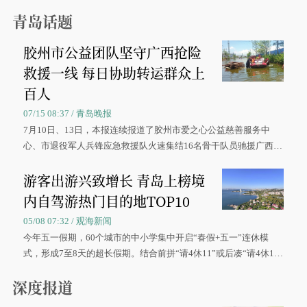
青岛话题
胶州市公益团队坚守广西抢险
救援一线 每日协助转运群众上
百人
07/15 08:37 / 青岛晚报
7月10日、13日，本报连续报道了胶州市爱之心公益慈善服务中
心、市退役军人兵锋应急救援队火速集结16名骨干队员驰援广西灾
区、奋战在抢险一线的故事，得到众多读者点赞。
游客出游兴致增长 青岛上榜境
内自驾游热门目的地TOP10
05/08 07:32 / 观海新闻
今年五一假期，60个城市的中小学集中开启“春假+五一”连休模
式，形成7至8天的超长假期。结合前拼“请4休11”或后凑“请4休1
0”的拼假方案，带动游客出游兴致增长。
深度报道