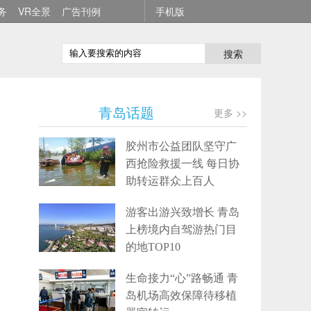
务
VR全景
广告刊例
手机版
搜索
青岛话题
更多 >>
胶州市公益团队坚守广
西抢险救援一线 每日协
助转运群众上百人
游客出游兴致增长 青岛
上榜境内自驾游热门目
的地TOP10
生命接力“心”路畅通 青
岛机场高效保障待移植