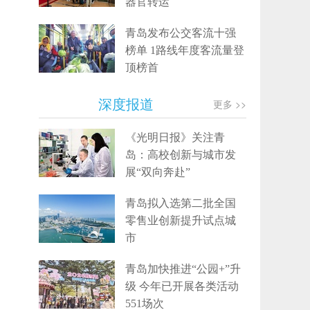
器官转运
青岛发布公交客流十强
榜单 1路线年度客流量登
顶榜首
深度报道
更多 >>
《光明日报》关注青
岛：高校创新与城市发
展“双向奔赴”
青岛拟入选第二批全国
零售业创新提升试点城
市
青岛加快推进“公园+”升
级 今年已开展各类活动
551场次