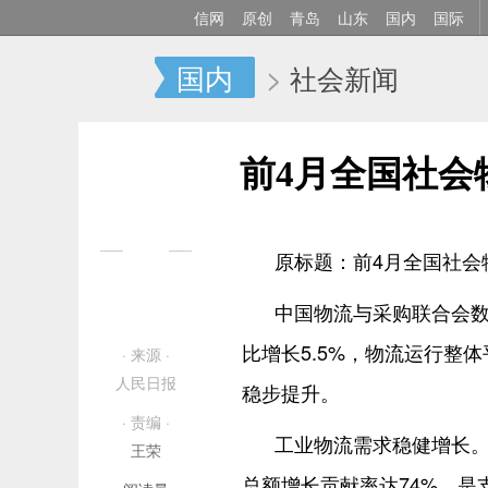
信网
原创
青岛
山东
国内
国际
国内
>
社会新闻
前4月全国社会
2026
原标题：前4月全国社会物
06/01
中国物流与采购联合会数
08:39
比增长5.5%，物流运行整
· 来源 ·
人民日报
稳步提升。
· 责编 ·
工业物流需求稳健增长。
王荣
总额增长贡献率达74%，