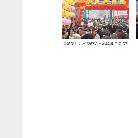
青岛萝卜·元宵·糖球会人流如织 年味浓郁