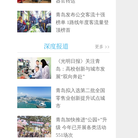
器官转运
青岛发布公交客流十强
榜单 1路线年度客流量登
顶榜首
深度报道
更多 >>
《光明日报》关注青
岛：高校创新与城市发
展“双向奔赴”
青岛拟入选第二批全国
零售业创新提升试点城
市
青岛加快推进“公园+”升
级 今年已开展各类活动
551场次