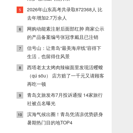
2026年山东高考共录取872368人 比
5
去年增加2.7万余人
网购动能素注射后面部红肿 商家公示
6
的产品备案编号张冠李戴且已注销
信号山：让青岛“最美海岸线”容得下
7
生活，也留得住风景
西塔老太太烤肉辣椒面里发现活蠼螋
8
（qú sōu） 店方赔了一千元又请顾客
再吃一顿
青岛文旅发布7月投诉通报 14家旅行
9
社被点名曝光
滨海气候出圈！青岛凭清凉优势跻身
10
暑期热门目的地TOP4