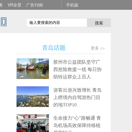
务
VR全景
广告刊例
手机版
搜索
青岛话题
更多 >>
胶州市公益团队坚守广
西抢险救援一线 每日协
助转运群众上百人
游客出游兴致增长 青岛
上榜境内自驾游热门目
的地TOP10
生命接力“心”路畅通 青
岛机场高效保障待移植