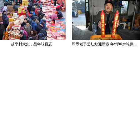
赶李村大集，品年味百态
即墨老手艺红烛迎新春 年销80余吨供不应求