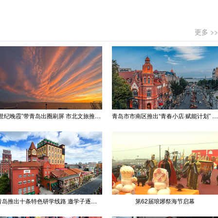
更多 >>
“世纪晚霞”带青岛出圈刷屏 市北文旅推出精品线路
青岛市市南区推出“青春小店·赋能计划” 聚满青岛温情
青岛推出十条特色研学线路 邀学子逐梦深蓝探知山海
第62届琅琊祭海节启幕