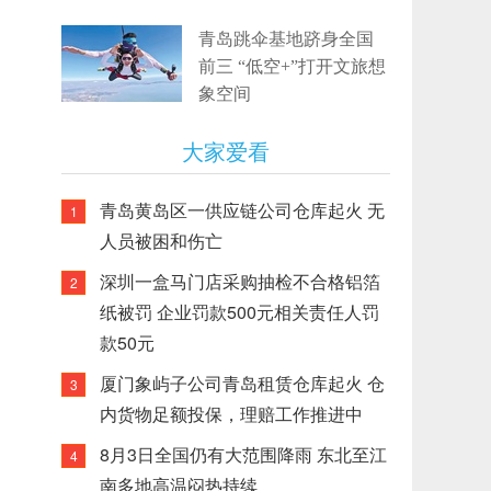
青岛跳伞基地跻身全国
前三 “低空+”打开文旅想
象空间
大家爱看
青岛黄岛区一供应链公司仓库起火 无
1
人员被困和伤亡
深圳一盒马门店采购抽检不合格铝箔
2
纸被罚 企业罚款500元相关责任人罚
款50元
厦门象屿子公司青岛租赁仓库起火 仓
3
内货物足额投保，理赔工作推进中
8月3日全国仍有大范围降雨 东北至江
4
南多地高温闷热持续