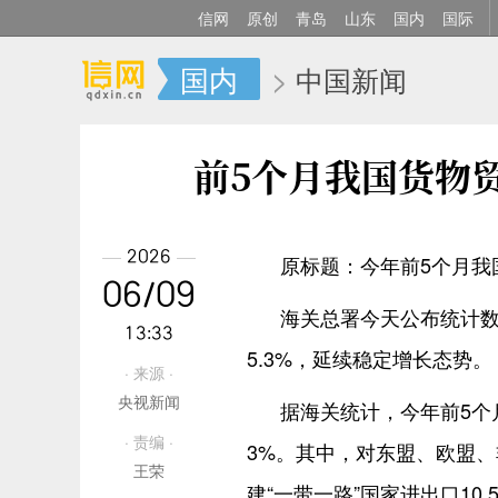
信网
原创
青岛
山东
国内
国际
国内
>
中国新闻
前5个月我国货物贸
2026
原标题：今年前5个月我国
06/09
海关总署今天公布统计数
13:33
5.3%，延续稳定增长态势。
· 来源 ·
央视新闻
据海关统计，今年前5个月
· 责编 ·
3%。其中，对东盟、欧盟、非洲
王荣
建“一带一路”国家进出口10.