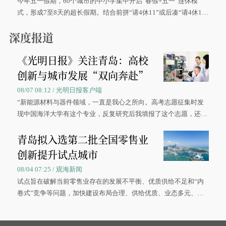
今年五一假期，60个城市的中小学集中开启“春假+五一”连休模
式，形成7至8天的超长假期。结合前拼“请4休11”或后凑“请4休1
0”的拼假方案，带动游客出游兴致增长。
深度报道
《光明日报》关注青岛：高校
创新与城市发展“双向奔赴”
08/07 08:12 / 光明日报客户端
“新能源材料与器件领域，一直是我心之所向。高考志愿征集时发
现中国海洋大学有这个专业，反复研究后我填报了这个志愿，还真
被录取了。”今年7月，来自山西的学子郝君豪，如愿收到中国海洋
青岛拟入选第二批全国零售业
大学材料科学与工程学院材料类专业的录取通知书。
创新提升试点城市
08/04 07:25 / 观海新闻
试点旨在破解当前零售业存在的发展不平衡、优质供给不足和“内
卷式”竞争等问题，加快建设布局合理、供给优质、业态多元、智
慧便捷、竞争有序的现代零售体系。