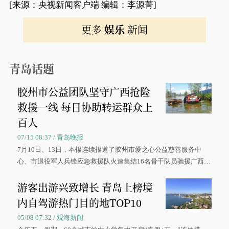
[来源：央视新闻客户端 编辑：李源菁]
更多
娱乐
新闻
青岛话题
胶州市公益团队坚守广西抢险
救援一线 每日协助转运群众上
百人
07/15 08:37 / 青岛晚报
7月10日、13日，本报连续报道了胶州市爱之心公益慈善服务中
心、市退役军人兵锋应急救援队火速集结16名骨干队员驰援广西灾
区、奋战在抢险一线的故事，得到众多读者点赞。
游客出游兴致增长 青岛上榜境
内自驾游热门目的地TOP10
05/08 07:32 / 观海新闻