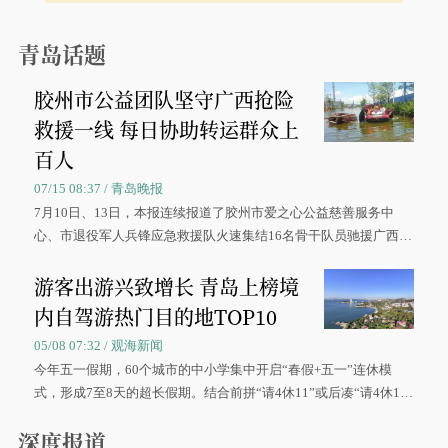
青岛话题
胶州市公益团队坚守广西抢险
救援一线 每日协助转运群众上
百人
07/15 08:37 / 青岛晚报
7月10日、13日，本报连续报道了胶州市爱之心公益慈善服务中
心、市退役军人兵锋应急救援队火速集结16名骨干队员驰援广西灾
区、奋战在抢险一线的故事，得到众多读者点赞。
游客出游兴致增长 青岛上榜境
内自驾游热门目的地TOP10
05/08 07:32 / 观海新闻
今年五一假期，60个城市的中小学集中开启“春假+五一”连休模
式，形成7至8天的超长假期。结合前拼“请4休11”或后凑“请4休1
0”的拼假方案，带动游客出游兴致增长。
深度报道