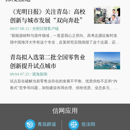
《光明日报》关注青岛：高校
创新与城市发展“双向奔赴”
08/07 08:12 / 光明日报客户端
“新能源材料与器件领域，一直是我心之所向。高考志愿征集时发
现中国海洋大学有这个专业，反复研究后我填报了这个志愿，还真
被录取了。”今年7月，来自山西的学子郝君豪，如愿收到中国海洋
青岛拟入选第二批全国零售业
大学材料科学与工程学院材料类专业的录取通知书。
创新提升试点城市
08/04 07:25 / 观海新闻
试点旨在破解当前零售业存在的发展不平衡、优质供给不足和“内
卷式”竞争等问题，加快建设布局合理、供给优质、业态多元、智
慧便捷、竞争有序的现代零售体系。
信网应用