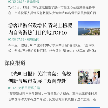
07/15 08:37 / 青岛晚报
7月10日、13日，本报连续报道了胶州市爱之心公益慈善服务中
心、市退役军人兵锋应急救援队火速集结16名骨干队员驰援广西灾
区、奋战在抢险一线的故事，得到众多读者点赞。
游客出游兴致增长 青岛上榜境
内自驾游热门目的地TOP10
05/08 07:32 / 观海新闻
今年五一假期，60个城市的中小学集中开启“春假+五一”连休模
式，形成7至8天的超长假期。结合前拼“请4休11”或后凑“请4休1
0”的拼假方案，带动游客出游兴致增长。
深度报道
《光明日报》关注青岛：高校
创新与城市发展“双向奔赴”
08:12 / 光明日报客户端
“新能源材料与器件领域，一直是我心之所向。高考志愿征集时发
现中国海洋大学有这个专业，反复研究后我填报了这个志愿，还真
被录取了。”今年7月，来自山西的学子郝君豪，如愿收到中国海洋