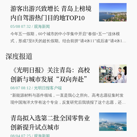
游客出游兴致增长 青岛上榜境
内自驾游热门目的地TOP10
05/08 07:32 / 观海新闻
今年五一假期，60个城市的中小学集中开启“春假+五一”连休模
式，形成7至8天的超长假期。结合前拼“请4休11”或后凑“请4休1
0”的拼假方案，带动游客出游兴致增长。
深度报道
《光明日报》关注青岛：高校
创新与城市发展“双向奔赴”
08/07 08:12 / 光明日报客户端
“新能源材料与器件领域，一直是我心之所向。高考志愿征集时发
现中国海洋大学有这个专业，反复研究后我填报了这个志愿，还真
被录取了。”今年7月，来自山西的学子郝君豪，如愿收到中国海洋
青岛拟入选第二批全国零售业
大学材料科学与工程学院材料类专业的录取通知书。
创新提升试点城市
08/04 07:25 / 观海新闻