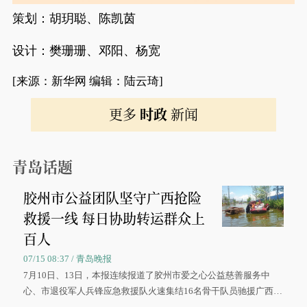
策划：胡玥聪、陈凯茵
设计：樊珊珊、邓阳、杨宽
[来源：新华网 编辑：陆云琦]
更多
时政
新闻
青岛话题
胶州市公益团队坚守广西抢险
救援一线 每日协助转运群众上
百人
07/15 08:37 / 青岛晚报
7月10日、13日，本报连续报道了胶州市爱之心公益慈善服务中
心、市退役军人兵锋应急救援队火速集结16名骨干队员驰援广西灾
区、奋战在抢险一线的故事，得到众多读者点赞。