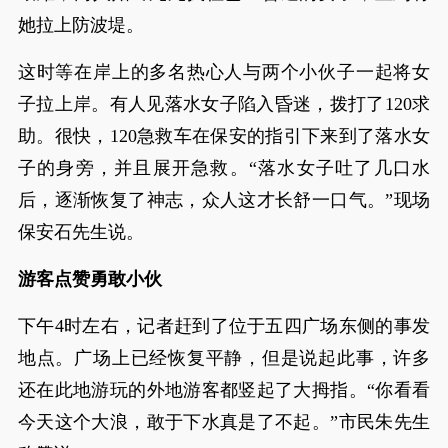
她拉上防波堤。
这时等在岸上的多名热心人与两个小伙子一起将女
子拉上岸。有人见落水女子陷入昏迷，拨打了120求
助。很快，120急救车在保安的指引下来到了落水女
子的身旁，并且展开急救。“落水女子吐了几口水
后，逐渐恢复了神志，众人这才长舒一口气。”现场
保安石先生说。
游客点赞勇敢小伙
下午4时左右，记者赶到了位于五四广场东侧的事发
地点。广场上已经恢复平静，但是说起此事，许多
还在此地游玩的外地游客都竖起了大拇指。“你看看
今天这个大浪，敢于下水真是了不起。”市民朱先生