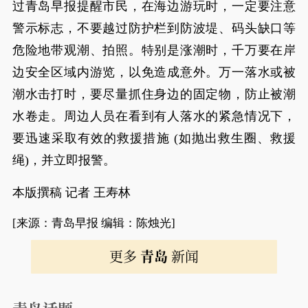
过青岛早报提醒市民，在海边游玩时，一定要注意
警示标志，不要越过防护栏到防波堤、码头缺口等
危险地带观潮、拍照。特别是涨潮时，千万要在岸
边安全区域内游览，以免造成意外。万一落水或被
潮水击打时，要尽量抓住身边的固定物，防止被潮
水卷走。周边人员在看到有人落水的紧急情况下，
要迅速采取有效的救援措施 (如抛出救生圈、救援
绳)，并立即报警。
本版撰稿 记者 王寿林
[来源：青岛早报 编辑：陈烛光]
更多
青岛
新闻