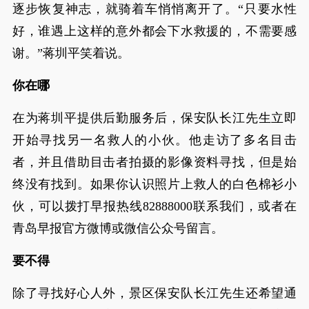
逐步恢复神志，就骑着车悄悄离开了。“只要水性
好，谁遇上这样的意外都会下水救援的，不需要感
谢。”蒋圳平笑着说。
你在哪
在为蒋圳平提供后勤服务后，保安队长江先生立即
开始寻找另一名救人的小伙。他走访了多名目击
者，并且借助目击者拍摄的影像资料寻找，但是始
终没有找到。如果你认识照片上救人的白色棉衫小
伙，可以拨打早报热线82888000联系我们，或者在
青岛早报官方微博或微信公众号留言。
要不得
除了寻找好心人外，景区保安队长江先生还希望通