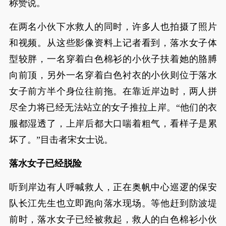
称赞说。
在两名小伙下水救人的同时，许多人也拍摄了照片
和视频。从这些影像资料上记者看到，落水女子体
型较胖，一名穿着白色棉衫的小伙子扶着她的胳膊
向前顶，另外一名穿着白色衬衣的小伙则位于落水
女子前方半个身位往前拖。在靠近岸边时，两人拼
尽全力将已经无法站立的女子推拉上岸。“他们的衣
服都湿透了，上岸后都大口喘着粗气，看样子是累
坏了。”目击者宋女士说。
落水女子已经脱险
听到岸边有人呼喊救人，正在奥帆中心巡逻的保安
队长江先生也立即跑向落水现场。等他赶到防波堤
前时，落水女子已经被救起，救人的白色棉衫小伙