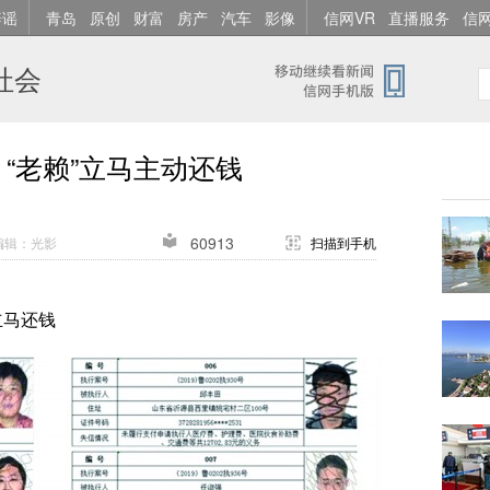
辟谣
青岛
原创
财富
房产
汽车
影像
信网VR
直播服务
信
社会
“老赖”立马主动还钱
60913
编辑：光影
扫描到手机
立马还钱