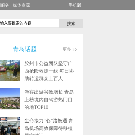
网服务
媒体资源
手机版
搜索
青岛话题
更多 >>
胶州市公益团队坚守广
西抢险救援一线 每日协
助转运群众上百人
游客出游兴致增长 青岛
上榜境内自驾游热门目
的地TOP10
生命接力“心”路畅通 青
岛机场高效保障待移植