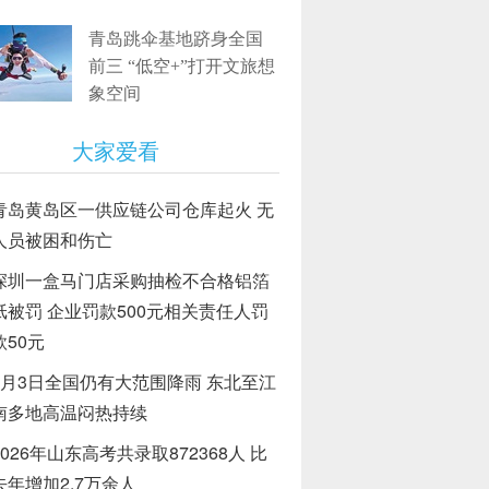
青岛跳伞基地跻身全国
前三 “低空+”打开文旅想
象空间
大家爱看
青岛黄岛区一供应链公司仓库起火 无
人员被困和伤亡
深圳一盒马门店采购抽检不合格铝箔
纸被罚 企业罚款500元相关责任人罚
款50元
8月3日全国仍有大范围降雨 东北至江
南多地高温闷热持续
2026年山东高考共录取872368人 比
去年增加2.7万余人