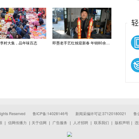
李村大集，品年味百态
即墨老手艺红烛迎新春 年销80余吨供不应求
Rights Reserved
鲁ICP备:14028146号
新闻采编许可证:37120180021
鲁公
源
|
信网传播力
|
关于信网
|
广告服务
|
人才招聘
|
联系我们
|
版权声明
|
违