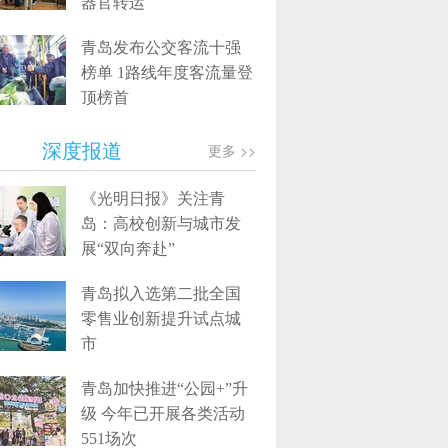
器官转运
青岛发布公交客流十强
榜单 1路线年度客流量登
顶榜首
深度报道
更多 >>
《光明日报》关注青
岛：高校创新与城市发
展“双向奔赴”
青岛拟入选第二批全国
零售业创新提升试点城
市
青岛加快推进“公园+”升
级 今年已开展各类活动
551场次