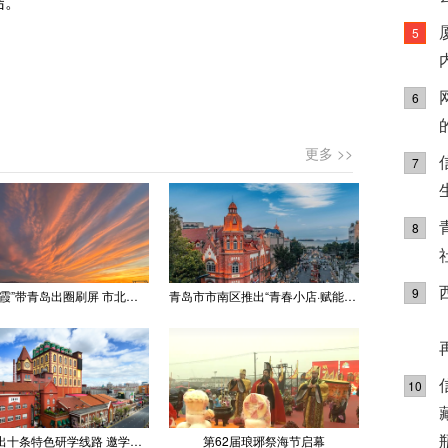
结。
5
6
更多 >>
7
8
9
“世纪晚霞”带青岛出圈刷屏 市北文旅推出精品线路
青岛市市南区推出“青春小店·赋能计划” 聚满青岛温情
10
青岛推出十条特色研学线路 邀学子逐梦深蓝探知山海
第62届琅琊祭海节启幕