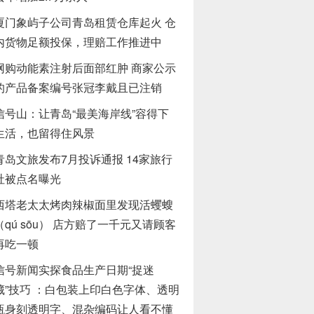
厦门象屿子公司青岛租赁仓库起火 仓
内货物足额投保，理赔工作推进中
网购动能素注射后面部红肿 商家公示
的产品备案编号张冠李戴且已注销
信号山：让青岛“最美海岸线”容得下
生活，也留得住风景
青岛文旅发布7月投诉通报 14家旅行
社被点名曝光
西塔老太太烤肉辣椒面里发现活蠼螋
（qú sōu） 店方赔了一千元又请顾客
再吃一顿
信号新闻实探食品生产日期“捉迷
藏”技巧 ：白包装上印白色字体、透明
瓶身刻透明字、混杂编码让人看不懂