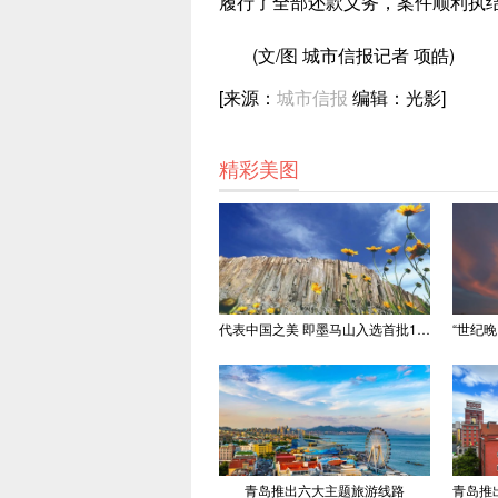
履行了全部还款义务，案件顺利执
(文/图 城市信报记者 项皓)
[来源：
城市信报
编辑：光影]
精彩美图
代表中国之美 即墨马山入选首批100处“美丽中国打卡点”
青岛推出六大主题旅游线路