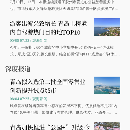
7月10日、13日，本报连续报道了胶州市爱之心公益慈善服务中
心、市退役军人兵锋应急救援队火速集结16名骨干队员驰援广西灾
区、奋战在抢险一线的故事，得到众多读者点赞。
游客出游兴致增长 青岛上榜境
内自驾游热门目的地TOP10
05/08 07:32 / 观海新闻
今年五一假期，60个城市的中小学集中开启“春假+五一”连休模
式，形成7至8天的超长假期。结合前拼“请4休11”或后凑“请4休1
0”的拼假方案，带动游客出游兴致增长。
深度报道
青岛拟入选第二批全国零售业
创新提升试点城市
08/04 07:25 / 观海新闻
试点旨在破解当前零售业存在的发展不平衡、优质供给不足和“内
卷式”竞争等问题，加快建设布局合理、供给优质、业态多元、智
慧便捷、竞争有序的现代零售体系。
青岛加快推进“公园+”升级 今