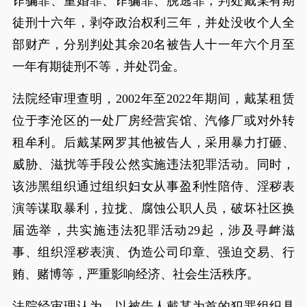
诈骗罪、重婚罪、诈骗罪、脱逃罪，判处戴某有期
徒刑十六年，剥夺政治权利三年，并处没收个人全
部财产，分别判处其余20名被告人十一年六个月至
一年有期徒刑不等，并处罚金。
法院经审理查明，2002年至2022年期间，戴某租赁
位于李沧区的一处厂房经营宾馆、汽修厂或对外转
租牟利。后戴某网罗其他被告人，采用暴力打砸、
威胁、滋扰等手段公然实施违法犯罪活动。同时，
该涉黑组织通过组织妇女从事盈利性陪侍、淫秽表
演等谋取暴利，拉拢、腐蚀公职人员，破坏社区换
届选举，共实施违法犯罪活动29起，涉及寻衅滋
事、组织淫秽表演、伪造公司印章、强迫交易、行
贿、赌博等，严重影响经济、社会生活秩序。
法院经审理认为，以被告人戴某为首的犯罪组织具