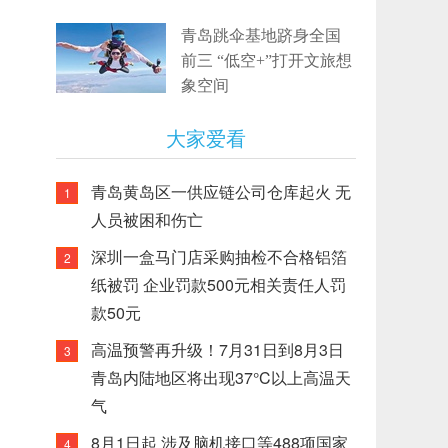
青岛跳伞基地跻身全国
前三 “低空+”打开文旅想
象空间
大家爱看
青岛黄岛区一供应链公司仓库起火 无
1
人员被困和伤亡
深圳一盒马门店采购抽检不合格铝箔
2
纸被罚 企业罚款500元相关责任人罚
款50元
高温预警再升级！7月31日到8月3日
3
青岛内陆地区将出现37°C以上高温天
气
8月1日起 涉及脑机接口等488项国家
4