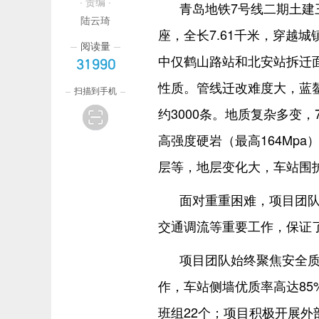
· 责编 ·
青岛地铁7号线二期土建
陆云琦
座，全长7.61千米，穿越
阅读量
中仅鹤山路站和北安站拆迁
31990
性质。管线迁改难度大，蓝
扫描到手机
约3000条。地质复杂多变
高强度硬岩（最高164Mp
层等，地层变化大，车站围
面对重重困难，项目团
交通调流等重要工作，保证
项目团队始终聚焦安全
作，车站侧墙优质率高达85
班组22个；项目积极开展外