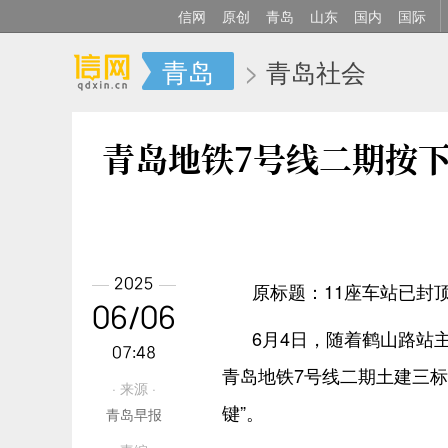
信网
原创
青岛
山东
国内
国际
青岛
>
青岛社会
青岛地铁7号线二期按下
2025
原标题：11座车站已封
06/06
6月4日，随着鹤山路站
07:48
青岛地铁7号线二期土建三标
· 来源 ·
键”。
青岛早报