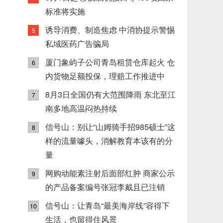
标准将实施
诱导消费、制造焦虑 中消协提示警惕
5
私域医药广告骗局
厦门象屿子公司青岛租赁仓库起火 仓
6
内货物足额投保，理赔工作推进中
8月3日全国仍有大范围降雨 东北至江
7
南多地高温闷热持续
信号山：别让“山姆骑手招985硕士”这
8
样的流量噱头，消解教育本该有的分
量
网购动能素注射后面部红肿 商家公示
9
的产品备案编号张冠李戴且已注销
信号山：让青岛“最美海岸线”容得下
10
生活，也留得住风景