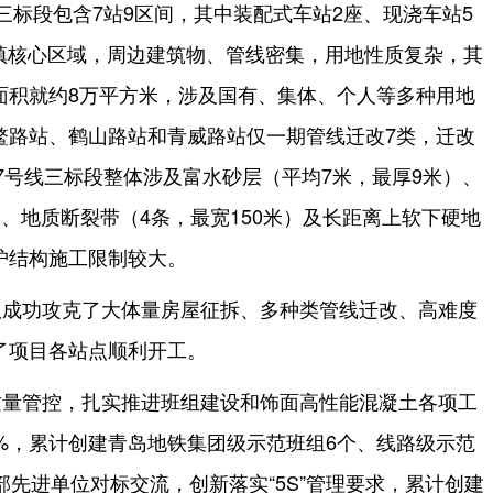
三标段包含7站9区间，其中装配式车站2座、现浇车站5
城镇核心区域，周边建筑物、管线密集，用地性质复杂，其
面积就约8万平方米，涉及国有、集体、个人等多种用地
鳌路站、鹤山路站和青威路站仅一期管线迁改7类，迁改
，7号线三标段整体涉及富水砂层（平均7米，最厚9米）、
a）、地质断裂带（4条，最宽150米）及长距离上软下硬地
护结构施工限制较大。
队成功攻克了大体量房屋征拆、多种类管线迁改、高难度
了项目各站点顺利开工。
质量管控，扎实推进班组建设和饰面高性能混凝土各项工
%，累计创建青岛地铁集团级示范班组6个、线路级示范
部先进单位对标交流，创新落实“5S”管理要求，累计创建