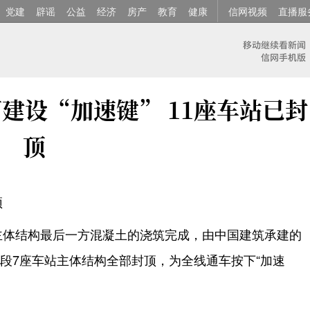
党建
辟谣
公益
经济
房产
教育
健康
信网视频
直播服
建设“加速键” 11座车站已封
顶
顶
主体结构最后一方混凝土的浇筑完成，由中国建筑承建的
段7座车站主体结构全部封顶，为全线通车按下“加速