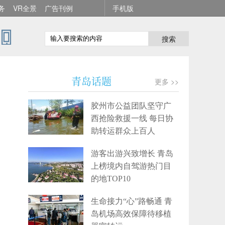
务
VR全景
广告刊例
手机版
搜索
青岛话题
更多 >>
胶州市公益团队坚守广
西抢险救援一线 每日协
助转运群众上百人
游客出游兴致增长 青岛
上榜境内自驾游热门目
的地TOP10
生命接力“心”路畅通 青
岛机场高效保障待移植