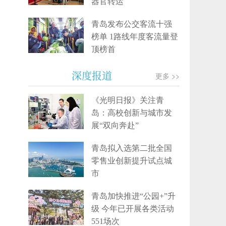
器官转运
青岛发布公交客流十强
榜单 1路线年度客流量登
顶榜首
深度报道
更多 >>
《光明日报》关注青
岛：高校创新与城市发
展“双向奔赴”
青岛拟入选第二批全国
零售业创新提升试点城
市
青岛加快推进“公园+”升
级 今年已开展各类活动
551场次