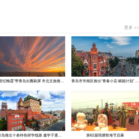
更多 >>
“世纪晚霞”带青岛出圈刷屏 市北文旅推出精品线路
青岛市市南区推出“青春小店·赋能计划” 聚满青岛温情
青岛推出十条特色研学线路 邀学子逐梦深蓝探知山海
第62届琅琊祭海节启幕