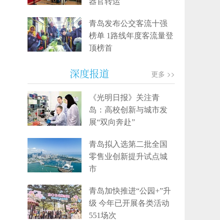
器官转运
青岛发布公交客流十强
榜单 1路线年度客流量登
顶榜首
深度报道
更多 >>
《光明日报》关注青
岛：高校创新与城市发
展“双向奔赴”
青岛拟入选第二批全国
零售业创新提升试点城
市
青岛加快推进“公园+”升
级 今年已开展各类活动
551场次