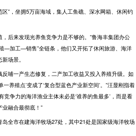
范区”，坐拥5万亩海域，集人工鱼礁、深水网箱、休闲钓
殖，后来发现光养鱼竞争力是不够的。”鲁海丰集团办公
殖—加工—销售”全链条，他们又开拓了休闲旅游、海洋
态新场景。
钱反哺一产生态修复，二产加工收益又投入养殖升级。如
单一养殖点’变成了‘复合型蓝色产业新空间’。”汪显刚指着
有竞争力的海洋渔业主体未必是‘谁养的鱼最多’，而是看
产业融合最彻底！”
。青岛全市在建海洋牧场27处，其中21处是国家级海洋牧场