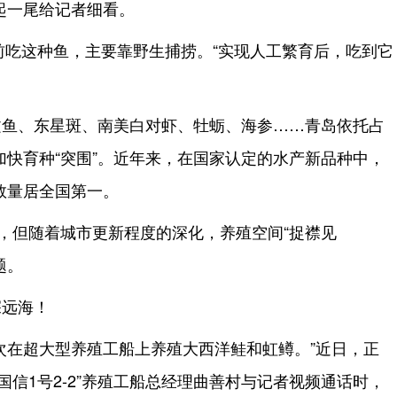
起一尾给记者细看。
以前吃这种鱼，主要靠野生捕捞。“实现人工繁育后，吃到它
文鱼、东星斑、南美白对虾、牡蛎、海参……青岛依托占
加快育种“突围”。近年来，在国家认定的水产新品种中，
数量居全国第一。
”，但随着城市更新程度的深化，养殖空间“捉襟见
题。
深远海！
次在超大型养殖工船上养殖大西洋鲑和虹鳟。”近日，正
国信1号2-2”养殖工船总经理曲善村与记者视频通话时，