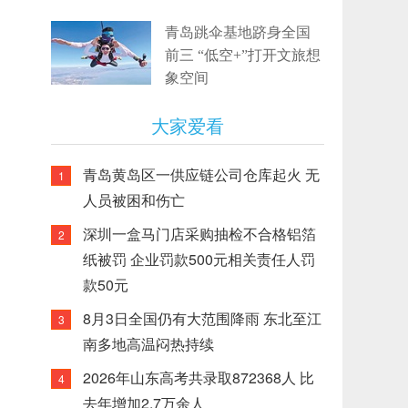
青岛跳伞基地跻身全国
前三 “低空+”打开文旅想
象空间
大家爱看
青岛黄岛区一供应链公司仓库起火 无
1
人员被困和伤亡
深圳一盒马门店采购抽检不合格铝箔
2
纸被罚 企业罚款500元相关责任人罚
款50元
8月3日全国仍有大范围降雨 东北至江
3
南多地高温闷热持续
2026年山东高考共录取872368人 比
4
去年增加2.7万余人