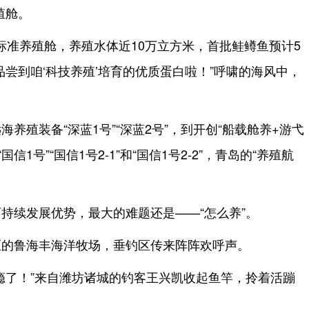
殖舱。
个标准养殖舱，养殖水体近10万立方米，首批鲑鳟鱼预计5
尝到咱‘科技养殖’培育的优质蛋白啦！”呼啸的海风中，
养殖装备“深蓝1号”“深蓝2号”，到开创“船载舱养+游弋
信1号”“国信1号2-1”和“国信1号2-2”，青岛的“养殖航
。
持续发展优势，最大的难题还是——“怎么养”。
区的鲁海丰海洋牧场，垂钓区传来阵阵欢呼声。
瘾了！”来自潍坊诸城的钓客王兴凯收起鱼竿，拎着活蹦