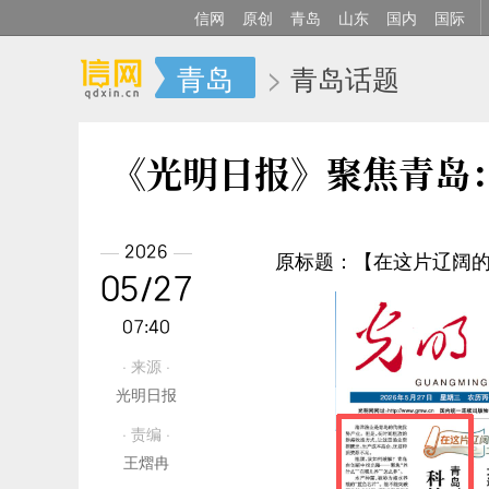
信网
原创
青岛
山东
国内
国际
青岛
>
青岛话题
《光明日报》聚焦青岛
2026
原标题：【在这片辽阔的
05/27
07:40
· 来源 ·
光明日报
· 责编 ·
王熠冉