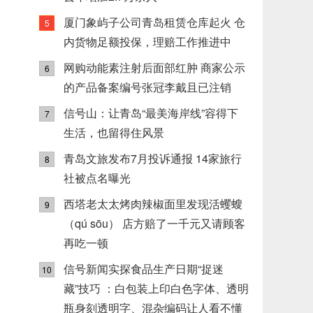
厦门象屿子公司青岛租赁仓库起火 仓
5
内货物足额投保，理赔工作推进中
网购动能素注射后面部红肿 商家公示
6
的产品备案编号张冠李戴且已注销
信号山：让青岛“最美海岸线”容得下
7
生活，也留得住风景
青岛文旅发布7月投诉通报 14家旅行
8
社被点名曝光
西塔老太太烤肉辣椒面里发现活蠼螋
9
（qú sōu） 店方赔了一千元又请顾客
再吃一顿
信号新闻实探食品生产日期“捉迷
10
藏”技巧 ：白包装上印白色字体、透明
瓶身刻透明字、混杂编码让人看不懂