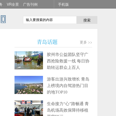
务
VR全景
广告刊例
手机版
搜索
青岛话题
更多 >>
胶州市公益团队坚守广
西抢险救援一线 每日协
助转运群众上百人
游客出游兴致增长 青岛
上榜境内自驾游热门目
的地TOP10
生命接力“心”路畅通 青
岛机场高效保障待移植