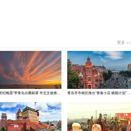
更多 >>
“世纪晚霞”带青岛出圈刷屏 市北文旅推出精品线路
青岛市市南区推出“青春小店·赋能计划” 聚满青岛温情