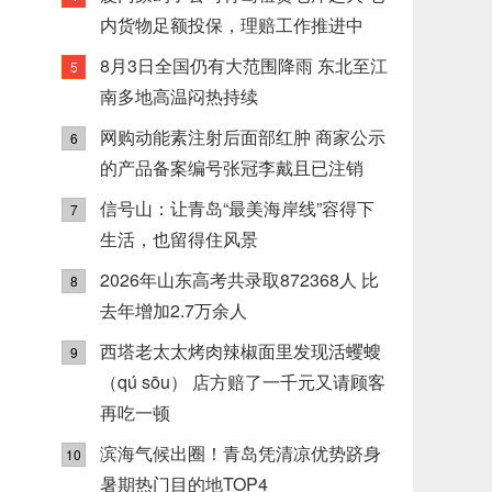
内货物足额投保，理赔工作推进中
8月3日全国仍有大范围降雨 东北至江
5
南多地高温闷热持续
网购动能素注射后面部红肿 商家公示
6
的产品备案编号张冠李戴且已注销
信号山：让青岛“最美海岸线”容得下
7
生活，也留得住风景
2026年山东高考共录取872368人 比
8
去年增加2.7万余人
西塔老太太烤肉辣椒面里发现活蠼螋
9
（qú sōu） 店方赔了一千元又请顾客
再吃一顿
滨海气候出圈！青岛凭清凉优势跻身
10
暑期热门目的地TOP4