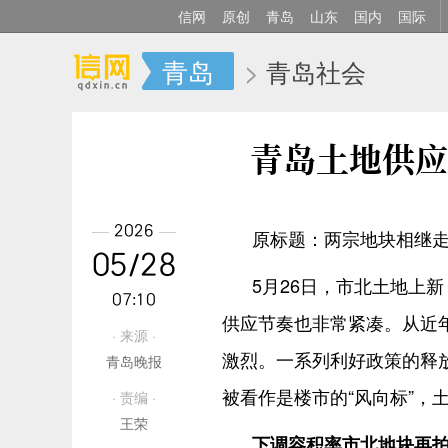
信网
原创
青岛
山东
国内
国际
青岛
>
青岛社会
青岛土地供应
2026
原标题：两宗地块相继
05/28
5月26日，市北土地上新
07:10
供应节奏也非常紧凑。从近
· 来源 ·
激烈。一系列利好政策的释
青岛晚报
被看作是楼市的“风向标”，
· 责编 ·
王荣
下调容积率市北地块再