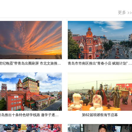
更多 >>
“世纪晚霞”带青岛出圈刷屏 市北文旅推出精品线路
青岛市市南区推出“青春小店·赋能计划” 聚满青岛温情
青岛推出十条特色研学线路 邀学子逐梦深蓝探知山海
第62届琅琊祭海节启幕