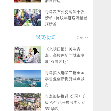
器官转运
青岛发布公交客流十强
榜单 1路线年度客流量登
顶榜首
深度报道
更多 >>
《光明日报》关注青
岛：高校创新与城市发
展“双向奔赴”
青岛拟入选第二批全国
零售业创新提升试点城
市
青岛加快推进“公园+”升
级 今年已开展各类活动
551场次