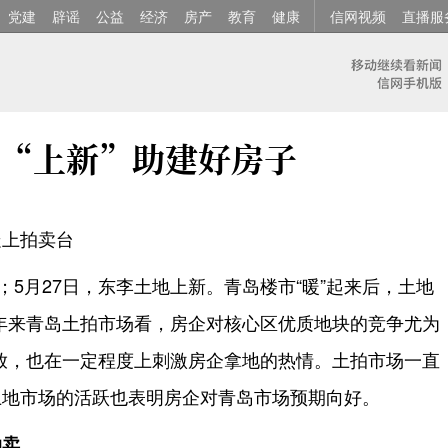
党建
辟谣
公益
经济
房产
教育
健康
信网视频
直播服
“上新”助建好房子
走上拍卖台
；5月27日，东李土地上新。青岛楼市“暖”起来后，土地
年来青岛土拍市场看，房企对核心区优质地块的竞争尤为
放，也在一定程度上刺激房企拿地的热情。土拍市场一直
土地市场的活跃也表明房企对青岛市场预期向好。
拍卖