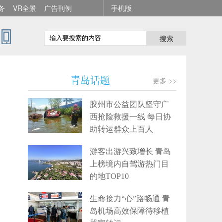
务
VR全景
广告刊例
手机版
搜索
青岛话题
更多 >>
胶州市公益团队坚守广
西抢险救援一线 每日协
助转运群众上百人
游客出游兴致增长 青岛
上榜境内自驾游热门目
的地TOP10
生命接力“心”路畅通 青
岛机场高效保障待移植