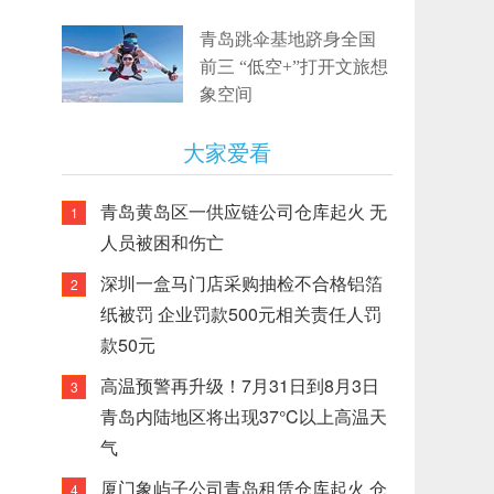
青岛跳伞基地跻身全国
前三 “低空+”打开文旅想
象空间
大家爱看
青岛黄岛区一供应链公司仓库起火 无
1
人员被困和伤亡
深圳一盒马门店采购抽检不合格铝箔
2
纸被罚 企业罚款500元相关责任人罚
款50元
高温预警再升级！7月31日到8月3日
3
青岛内陆地区将出现37°C以上高温天
气
厦门象屿子公司青岛租赁仓库起火 仓
4