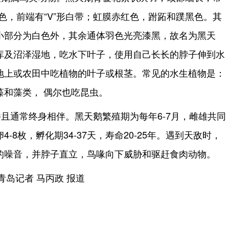
红色，前端有“V”形白带；虹膜赤红色，跗跖和蹼黑色。其
小部分为白色外，其余通体羽色光亮漆黑，故名为黑天
库及沼泽湿地，吃水下叶子，使用自己长长的脖子伸到水
地上或农田中吃植物的叶子或根茎。常见的水生植物是：
藻和藻类， 偶尔也吃昆虫。
且通常终身相伴。黑天鹅繁殖期为每年6-7月，雌雄共同
-8枚，孵化期34-37天，寿命20-25年。遇到天敌时，
的噪音，并脖子直立，鸟喙向下威胁和驱赶食肉动物。
青岛记者 马丙政 报道