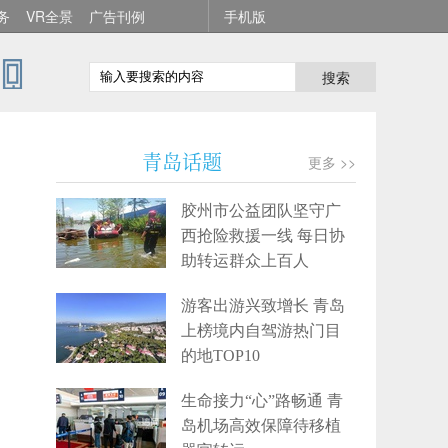
务
VR全景
广告刊例
手机版
搜索
青岛话题
更多 >>
胶州市公益团队坚守广
西抢险救援一线 每日协
助转运群众上百人
游客出游兴致增长 青岛
上榜境内自驾游热门目
的地TOP10
生命接力“心”路畅通 青
岛机场高效保障待移植