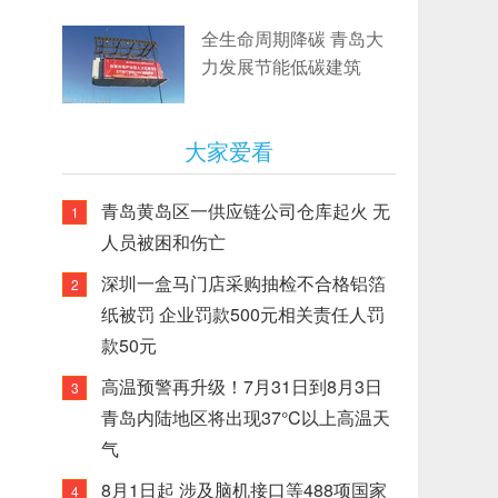
全生命周期降碳 青岛大
力发展节能低碳建筑
大家爱看
青岛黄岛区一供应链公司仓库起火 无
1
人员被困和伤亡
深圳一盒马门店采购抽检不合格铝箔
2
纸被罚 企业罚款500元相关责任人罚
款50元
高温预警再升级！7月31日到8月3日
3
青岛内陆地区将出现37°C以上高温天
气
8月1日起 涉及脑机接口等488项国家
4