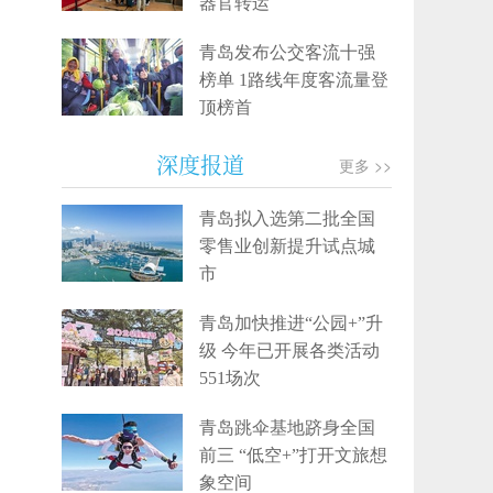
器官转运
青岛发布公交客流十强
榜单 1路线年度客流量登
顶榜首
深度报道
更多 >>
青岛拟入选第二批全国
零售业创新提升试点城
市
青岛加快推进“公园+”升
级 今年已开展各类活动
551场次
青岛跳伞基地跻身全国
前三 “低空+”打开文旅想
象空间