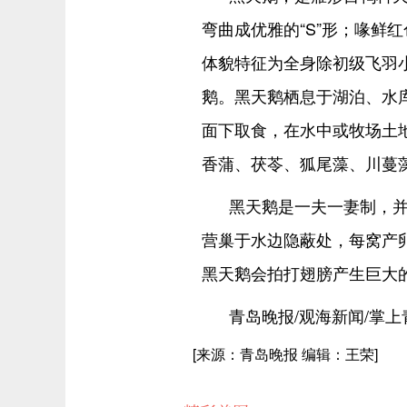
弯曲成优雅的“S”形；喙鲜
体貌特征为全身除初级飞羽
鹅。黑天鹅栖息于湖泊、水
面下取食，在水中或牧场土
香蒲、茯苓、狐尾藻、川蔓
黑天鹅是一夫一妻制，并
营巢于水边隐蔽处，每窝产卵4
黑天鹅会拍打翅膀产生巨大
青岛晚报/观海新闻/掌上
[来源：青岛晚报 编辑：王荣]