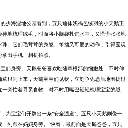
侧的少海湿地公园看到，五只通体浅褐色绒羽的小天鹅正
会神地梳理绒毛，时而将小脑袋扎进水中，又慌慌张张地
水珠。它们毛茸茸的身躯、笨拙又可爱的动作，引得围观
纷拿出手机、相机拍照。
宝宝们身旁。天鹅爸爸喜欢吃蒲草根部的细嫩处，不时伸
蒲草根叼上来，天鹅宝宝们见状，立刻争先恐后地围拢过
在一旁忙着寻觅食物，时不时用嘴巴轻轻梳理宝宝的绒
，为宝宝们开辟出一条“安全通道”。五只小天鹅则像一
成一列跟在妈妈身旁。“快看，最前面是天鹅爸爸，五只