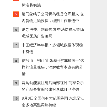
标准将实施
厦门象屿子公司青岛租赁仓库起火 仓
5
内货物足额投保，理赔工作推进中
诱导消费、制造焦虑 中消协提示警惕
6
私域医药广告骗局
中国经济半年报：多领域数据体现稳
7
中有进
信号山：别让“山姆骑手招985硕士”这
8
样的流量噱头，消解教育本该有的分
量
网购动能素注射后面部红肿 商家公示
9
的产品备案编号张冠李戴且已注销
8月3日全国仍有大范围降雨 东北至江
10
南多地高温闷热持续