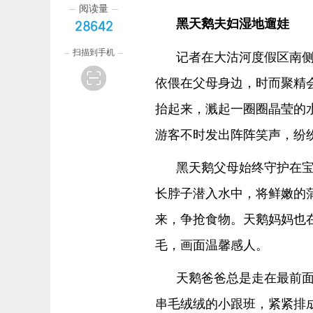
阅读量
黑天鹅夫妇湿地遛娃
28642
扫描到手机
记者在大沽河度假区南
依偎在父母身边，时而聚精
抬起来，溅起一圈圈晶莹的
游客不时发出阵阵笑声，纷
黑天鹅父母始终守护在
长脖子潜入水中，将鲜嫩的
来，争抢食物。天鹅妈妈也
毛，画面温馨感人。
天鹅爸爸总是走在最前面
串毛绒绒的小跟班，紧紧排