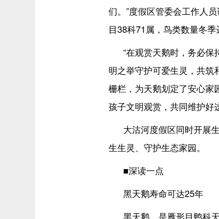
们。”度假区管委会工作人员
目38科71属，鸟类数量冬季
“在观赏天鹅时，务必保
明之举守护可爱生灵，共筑
栅栏，为天鹅划定了安心家
孩子文明观赏，共同维护好
大沽河度假区同时开展
生生灵、守护生态家园。
■深读一点
黑天鹅寿命可达25年
黑天鹅，是雁形目鸭科