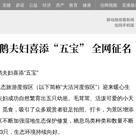
党建
辟谣
公益
经济
房产
教育
健康
信网视频
直播服
鹅夫妇喜添“五宝” 全网征名
夫妇喜添“五宝”
态旅游度假区（以下简称“大沽河度假区”）迎来暖心生
夫妇成功自然繁育出五只幼崽。毛茸茸、活泼可爱的小天
、觅食，吸引了众多观赏者驻足拍照、打卡，为景区增添
区不断加强湿地生态保护修复，栖息鸟类种类和数量不断
3只，生态环境持续向好。