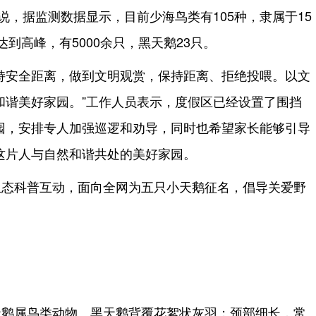
说，据监测数据显示，目前少海鸟类有105种，隶属于15
达到高峰，有5000余只，黑天鹅23只。
持安全距离，做到文明观赏，保持距离、拒绝投喂。以文
和谐美好家园。”工作人员表示，度假区已经设置了围挡
园，安排专人加强巡逻和劝导，同时也希望家长能够引导
这片人与自然和谐共处的美好家园。
生态科普互动，面向全网为五只小天鹅征名，倡导关爱野
天鹅属鸟类动物。黑天鹅背覆花絮状灰羽；颈部细长，常