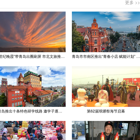
更多 >>
“世纪晚霞”带青岛出圈刷屏 市北文旅推出精品线路
青岛市市南区推出“青春小店·赋能计划” 聚满青岛温情
青岛推出十条特色研学线路 邀学子逐梦深蓝探知山海
第62届琅琊祭海节启幕