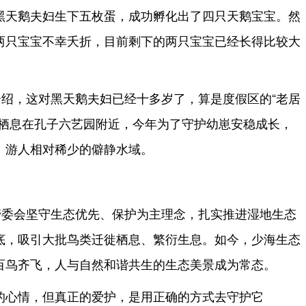
黑天鹅夫妇生下五枚蛋，成功孵化出了四只天鹅宝宝。然
两只宝宝不幸夭折，目前剩下的两只宝宝已经长得比较大
绍，这对黑天鹅夫妇已经十多岁了，算是度假区的“老居
前栖息在孔子六艺园附近，今年为了守护幼崽安稳成长，
、游人相对稀少的僻静水域。
管委会坚守生态优先、保护为主理念，扎实推进湿地生态
底，吸引大批鸟类迁徙栖息、繁衍生息。如今，少海生态
百鸟齐飞，人与自然和谐共生的生态美景成为常态。
的心情，但真正的爱护，是用正确的方式去守护它