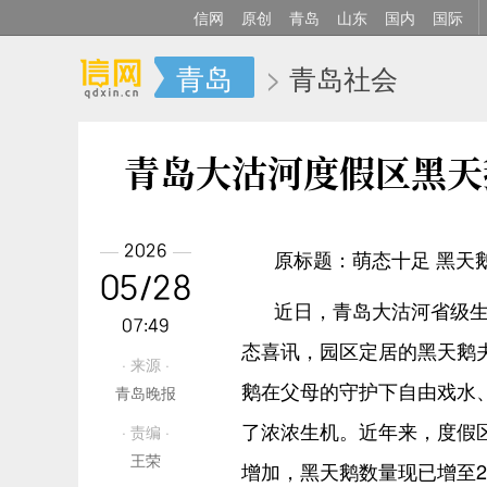
信网
原创
青岛
山东
国内
国际
青岛
>
青岛社会
青岛大沽河度假区黑天
2026
原标题：萌态十足 黑天鹅
05/28
近日，青岛大沽河省级生
07:49
态喜讯，园区定居的黑天鹅
· 来源 ·
鹅在父母的守护下自由戏水
青岛晚报
了浓浓生机。近年来，度假
· 责编 ·
王荣
增加，黑天鹅数量现已增至2