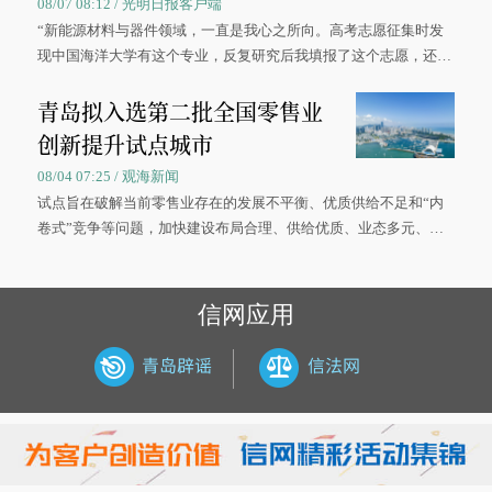
08/07 08:12 / 光明日报客户端
“新能源材料与器件领域，一直是我心之所向。高考志愿征集时发
现中国海洋大学有这个专业，反复研究后我填报了这个志愿，还真
被录取了。”今年7月，来自山西的学子郝君豪，如愿收到中国海洋
青岛拟入选第二批全国零售业
大学材料科学与工程学院材料类专业的录取通知书。
创新提升试点城市
08/04 07:25 / 观海新闻
试点旨在破解当前零售业存在的发展不平衡、优质供给不足和“内
卷式”竞争等问题，加快建设布局合理、供给优质、业态多元、智
慧便捷、竞争有序的现代零售体系。
信网应用