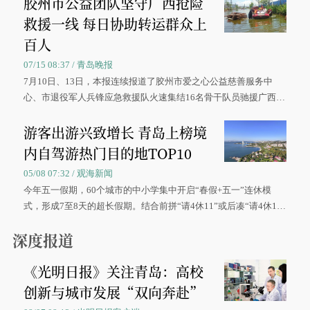
胶州市公益团队坚守广西抢险
救援一线 每日协助转运群众上
百人
07/15 08:37 / 青岛晚报
7月10日、13日，本报连续报道了胶州市爱之心公益慈善服务中
心、市退役军人兵锋应急救援队火速集结16名骨干队员驰援广西灾
区、奋战在抢险一线的故事，得到众多读者点赞。
游客出游兴致增长 青岛上榜境
内自驾游热门目的地TOP10
05/08 07:32 / 观海新闻
今年五一假期，60个城市的中小学集中开启“春假+五一”连休模
式，形成7至8天的超长假期。结合前拼“请4休11”或后凑“请4休1
0”的拼假方案，带动游客出游兴致增长。
深度报道
《光明日报》关注青岛：高校
创新与城市发展“双向奔赴”