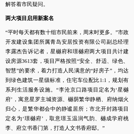
解答着市民疑问。
两大项目启用新案名
“平时每天都有数十组市民前来，周末时更多。”市政
开发建设集团所属青岛安居投资有限公司副总经理
李露杰告诉记者，星樾府和璟樾府两大项目共计建
设房源3613套，项目严格按照“安全、舒适、绿色、
智慧”的要求，着力打造人民满意的“好房子”，均达
到绿色建筑一星级标准，住宅车位配比1:1，规划有
系列生活服务设施。“李沧京口路项目定名为‘星樾
府’，寓意星罗主城资源、樾荫繁华静栖、府纳烟火
归心，是繁华都会中的静谧居所；市北开封路项目
定名为‘璟樾府’，取意璟玉温润气韵、樾成学府桃
李、府立书香门第，打造人文书香府邸。”