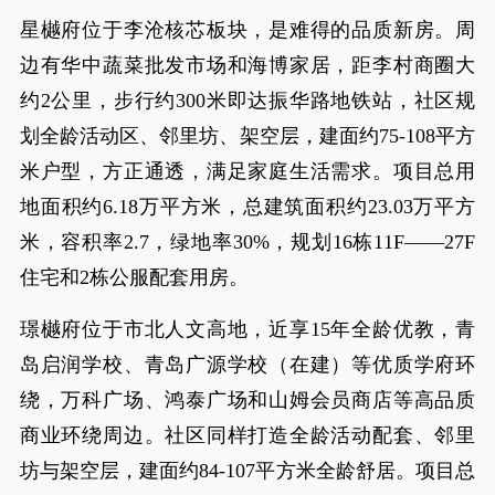
星樾府位于李沧核芯板块，是难得的品质新房。周
边有华中蔬菜批发市场和海博家居，距李村商圈大
约2公里，步行约300米即达振华路地铁站，社区规
划全龄活动区、邻里坊、架空层，建面约75-108平方
米户型，方正通透，满足家庭生活需求。项目总用
地面积约6.18万平方米，总建筑面积约23.03万平方
米，容积率2.7，绿地率30%，规划16栋11F——27F
住宅和2栋公服配套用房。
璟樾府位于市北人文高地，近享15年全龄优教，青
岛启润学校、青岛广源学校（在建）等优质学府环
绕，万科广场、鸿泰广场和山姆会员商店等高品质
商业环绕周边。社区同样打造全龄活动配套、邻里
坊与架空层，建面约84-107平方米全龄舒居。项目总