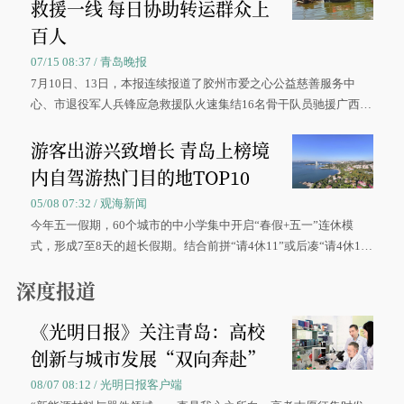
救援一线 每日协助转运群众上
百人
07/15 08:37 / 青岛晚报
7月10日、13日，本报连续报道了胶州市爱之心公益慈善服务中
心、市退役军人兵锋应急救援队火速集结16名骨干队员驰援广西灾
区、奋战在抢险一线的故事，得到众多读者点赞。
游客出游兴致增长 青岛上榜境
内自驾游热门目的地TOP10
05/08 07:32 / 观海新闻
今年五一假期，60个城市的中小学集中开启“春假+五一”连休模
式，形成7至8天的超长假期。结合前拼“请4休11”或后凑“请4休1
0”的拼假方案，带动游客出游兴致增长。
深度报道
《光明日报》关注青岛：高校
创新与城市发展“双向奔赴”
08/07 08:12 / 光明日报客户端