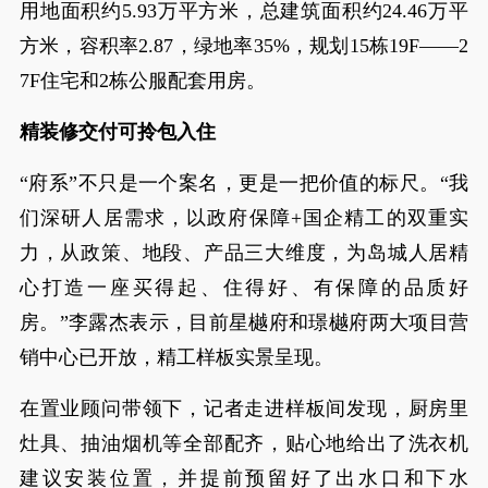
用地面积约5.93万平方米，总建筑面积约24.46万平
方米，容积率2.87，绿地率35%，规划15栋19F——2
7F住宅和2栋公服配套用房。
精装修交付可拎包入住
“府系”不只是一个案名，更是一把价值的标尺。“我
们深研人居需求，以政府保障+国企精工的双重实
力，从政策、地段、产品三大维度，为岛城人居精
心打造一座买得起、住得好、有保障的品质好
房。”李露杰表示，目前星樾府和璟樾府两大项目营
销中心已开放，精工样板实景呈现。
在置业顾问带领下，记者走进样板间发现，厨房里
灶具、抽油烟机等全部配齐，贴心地给出了洗衣机
建议安装位置，并提前预留好了出水口和下水