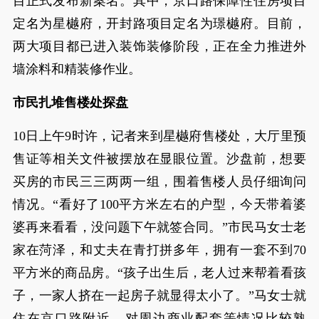
目正式发布新案名。其中，京口路保障性住房项目
定名为星樾府，开封路项目定名为璟樾府。目前，
两大项目都已进入装饰装修阶段，正在全力推进外
墙涂料和精装修作业。
市民扎堆售楼处探盘
10日上午9时许，记者来到星樾府售楼处，大厅里预
售证等相关文件被摆放在显眼位置。沙盘前，想要
买房的市民三三两两一组，围着售楼人员仔细询问
情况。“看好了100平方米左右的户型，今天带着婆
婆再来看看，没问题下午就签合同。”市民马女士老
家在菏泽，和丈夫在青打拼多年，拥有一套不到70
平方米的商品房。“孩子出生后，老人过来帮着看孩
子，一家人挤在一起房子就显得太小了。”马女士就
住在京口路附近，对周边商业配套等情况比较熟