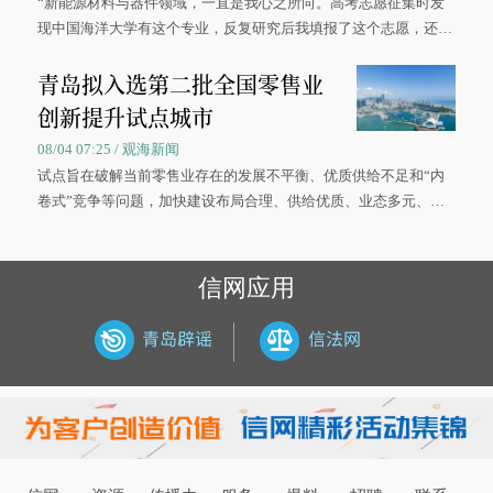
“新能源材料与器件领域，一直是我心之所向。高考志愿征集时发
现中国海洋大学有这个专业，反复研究后我填报了这个志愿，还真
被录取了。”今年7月，来自山西的学子郝君豪，如愿收到中国海洋
青岛拟入选第二批全国零售业
大学材料科学与工程学院材料类专业的录取通知书。
创新提升试点城市
08/04 07:25 / 观海新闻
试点旨在破解当前零售业存在的发展不平衡、优质供给不足和“内
卷式”竞争等问题，加快建设布局合理、供给优质、业态多元、智
慧便捷、竞争有序的现代零售体系。
信网应用