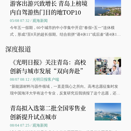
游客出游兴致增长 青岛上榜境
内自驾游热门目的地TOP10
05/08 07:32 / 观海新闻
今年五一假期，60个城市的中小学集中开启“春假+五一”连休模
式，形成7至8天的超长假期。结合前拼“请4休11”或后凑“请4休1
0”的拼假方案，带动游客出游兴致增长。
深度报道
《光明日报》关注青岛：高校
创新与城市发展“双向奔赴”
08/07 08:12 / 光明日报客户端
“新能源材料与器件领域，一直是我心之所向。高考志愿征集时发
现中国海洋大学有这个专业，反复研究后我填报了这个志愿，还真
被录取了。”今年7月，来自山西的学子郝君豪，如愿收到中国海洋
青岛拟入选第二批全国零售业
大学材料科学与工程学院材料类专业的录取通知书。
创新提升试点城市
08/04 07:25 / 观海新闻