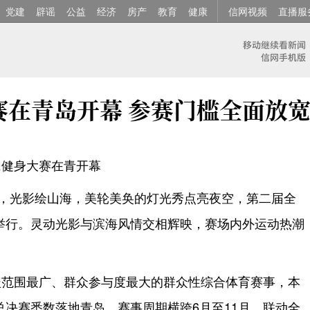
党建
辟谣
公益
经济
房产
教育
健康
信网视频
直播服
赛在青岛开幕 参赛门槛全面放
民健身大赛在青开幕
湾，光影绘山海，美轮美奂的灯光秀点亮夜空，第二届全
举行。灵动光影与滨海风情交相辉映，赛场内外运动热潮
盖范围最广、群众参与度最大的群众性综合体育赛事，本
决赛悉数落地青岛，赛事周期横跨6月至11月、联动全