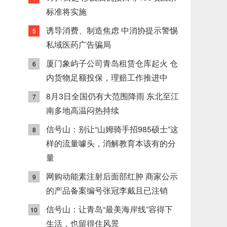
标准将实施
诱导消费、制造焦虑 中消协提示警惕
5
私域医药广告骗局
厦门象屿子公司青岛租赁仓库起火 仓
6
内货物足额投保，理赔工作推进中
8月3日全国仍有大范围降雨 东北至江
7
南多地高温闷热持续
信号山：别让“山姆骑手招985硕士”这
8
样的流量噱头，消解教育本该有的分
量
网购动能素注射后面部红肿 商家公示
9
的产品备案编号张冠李戴且已注销
信号山：让青岛“最美海岸线”容得下
10
生活，也留得住风景