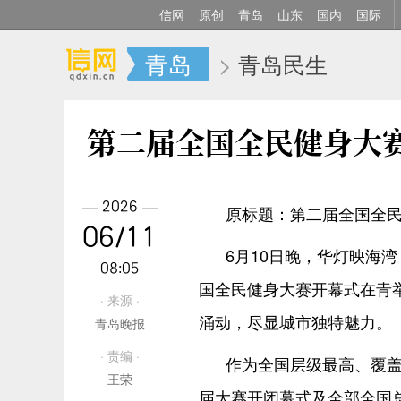
信网
原创
青岛
山东
国内
国际
青岛
>
青岛民生
第二届全国全民健身大
2026
原标题：第二届全国全
06/11
6月10日晚，华灯映海
08:05
国全民健身大赛开幕式在青
· 来源 ·
涌动，尽显城市独特魅力。
青岛晚报
· 责编 ·
作为全国层级最高、覆
王荣
届大赛开闭幕式及全部全国总