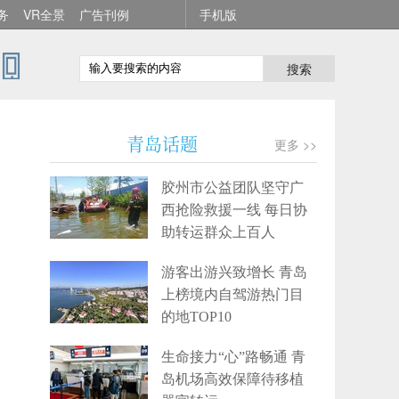
务
VR全景
广告刊例
手机版
搜索
宽
青岛话题
更多 >>
胶州市公益团队坚守广
西抢险救援一线 每日协
助转运群众上百人
游客出游兴致增长 青岛
上榜境内自驾游热门目
的地TOP10
生命接力“心”路畅通 青
岛机场高效保障待移植