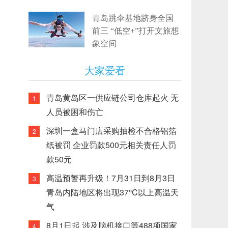
青岛跳伞基地跻身全国
前三 “低空+”打开文旅想
象空间
大家爱看
青岛黄岛区一供应链公司仓库起火 无
1
人员被困和伤亡
深圳一盒马门店采购抽检不合格铝箔
2
纸被罚 企业罚款500元相关责任人罚
款50元
高温预警再升级！7月31日到8月3日
3
青岛内陆地区将出现37°C以上高温天
气
8月1日起 涉及脑机接口等488项国家
4