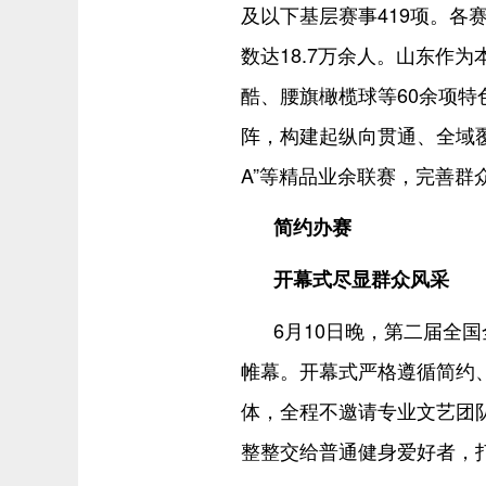
及以下基层赛事419项。各
数达18.7万余人。山东作
酷、腰旗橄榄球等60余项
阵，构建起纵向贯通、全域覆
A”等精品业余联赛，完善
简约办赛
开幕式尽显群众风采
6月10日晚，第二届全
帷幕。开幕式严格遵循简约
体，全程不邀请专业文艺团
整整交给普通健身爱好者，