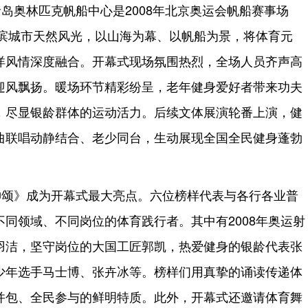
岛奥林匹克帆船中心是2008年北京奥运会帆船赛事场
海滨城市天然风光，以山海为幕、以帆船为景，将体育元
洋风情深度融合。开幕式现场氛围热烈，全场人员齐声高
迎风飘扬。暖场环节精彩纷呈，老年健身爱好者带来功夫
，尽显银龄群体的运动活力。后续文体展演轮番上演，健
曲联唱动静结合、老少同台，生动展现全国全民健身蓬勃
神颂》成为开幕式最大亮点。六位榜样代表与各行各业普
同领域、不同岗位的体育践行者。其中有2008年奥运射
羽洁，坚守岗位的大国工匠郭凯，热爱健身的银龄代表张
少年选手马士博、张卉冰等。榜样们用真挚的诵读传递体
并包、全民参与的鲜明特质。此外，开幕式还邀请体育舞