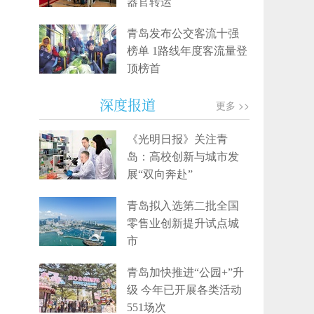
器官转运
青岛发布公交客流十强
榜单 1路线年度客流量登
顶榜首
深度报道
更多 >>
《光明日报》关注青
岛：高校创新与城市发
展“双向奔赴”
青岛拟入选第二批全国
零售业创新提升试点城
市
青岛加快推进“公园+”升
级 今年已开展各类活动
551场次