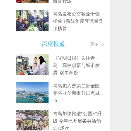
器官转运
青岛发布公交客流十强
榜单 1路线年度客流量登
顶榜首
深度报道
更多 >>
《光明日报》关注青
岛：高校创新与城市发
展“双向奔赴”
青岛拟入选第二批全国
零售业创新提升试点城
市
青岛加快推进“公园+”升
级 今年已开展各类活动
551场次