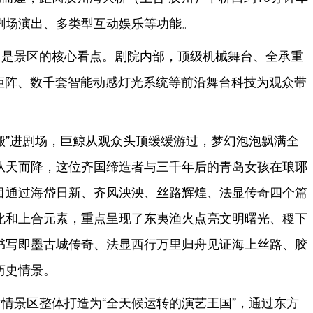
剧场演出、多类型互动娱乐等功能。
目是景区的核心看点。剧院内部，顶级机械舞台、全承重
D矩阵、数千套智能动感灯光系统等前沿舞台科技为观众带
搬”进剧场，巨鲸从观众头顶缓缓游过，梦幻泡泡飘满全
从天而降，这位齐国缔造者与三千年后的青岛女孩在琅琊
目通过海岱日新、齐风泱泱、丝路辉煌、法显传奇四个篇
化和上合元素，重点呈现了东夷渔火点亮文明曙光、稷下
书写即墨古城传奇、法显西行万里归舟见证海上丝路、胶
历史情景。
情景区整体打造为“全天候运转的演艺王国”，通过东方