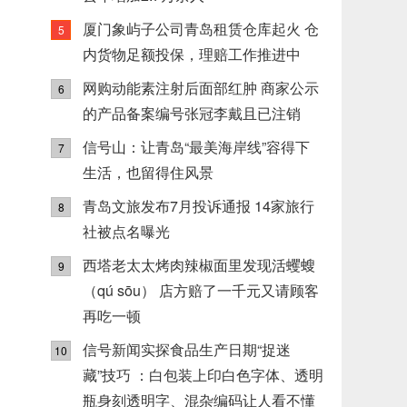
厦门象屿子公司青岛租赁仓库起火 仓
5
内货物足额投保，理赔工作推进中
网购动能素注射后面部红肿 商家公示
6
的产品备案编号张冠李戴且已注销
信号山：让青岛“最美海岸线”容得下
7
生活，也留得住风景
青岛文旅发布7月投诉通报 14家旅行
8
社被点名曝光
西塔老太太烤肉辣椒面里发现活蠼螋
9
（qú sōu） 店方赔了一千元又请顾客
再吃一顿
信号新闻实探食品生产日期“捉迷
10
藏”技巧 ：白包装上印白色字体、透明
瓶身刻透明字、混杂编码让人看不懂