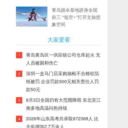
青岛跳伞基地跻身全国
前三 “低空+”打开文旅想
象空间
大家爱看
青岛黄岛区一供应链公司仓库起火 无
1
人员被困和伤亡
深圳一盒马门店采购抽检不合格铝箔
2
纸被罚 企业罚款500元相关责任人罚
款50元
8月3日全国仍有大范围降雨 东北至江
3
南多地高温闷热持续
2026年山东高考共录取872368人 比
4
去年增加2.7万余人