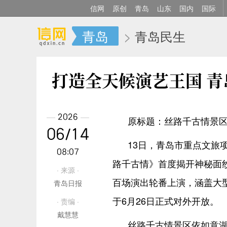
信网
原创
青岛
山东
国内
国际
青岛
>
青岛民生
打造全天候演艺王国 青
2026
原标题：丝路千古情景区
06/14
13日，青岛市重点文旅
08:07
路千古情》首度揭开神秘面
· 来源 ·
百场演出轮番上演，涵盖大
青岛日报
于6月26日正式对外开放。
· 责编 ·
戴慧慧
丝路千古情景区依如意湖