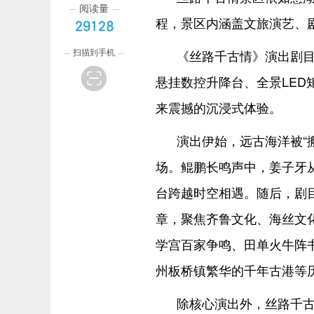
阅读量
程，景区内涵盖文旅演艺、
29128
扫描到手机
《丝路千古情》演出剧
悬挂数控升降台、全景LE
来震撼的沉浸式体验。
演出伊始，远古海洋被“
场。鲲鹏长鸣声中，姜子牙
台跨越时空相遇。随后，剧
章，聚焦齐鲁文化、海丝文
学宫百家争鸣、田单火牛阵
州板桥镇繁华的千年古港等
除核心演出外，丝路千古