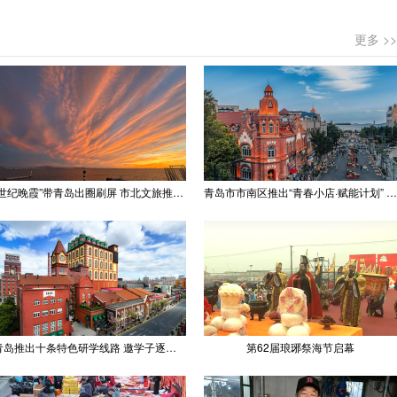
更多 >>
“世纪晚霞”带青岛出圈刷屏 市北文旅推出精品线路
青岛市市南区推出“青春小店·赋能计划” 聚满青岛温情
青岛推出十条特色研学线路 邀学子逐梦深蓝探知山海
第62届琅琊祭海节启幕