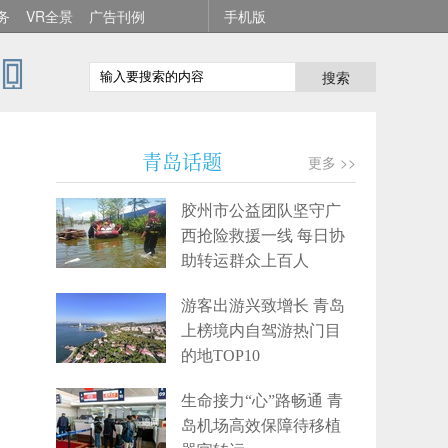
务
VR全景
广告刊例
手机版
搜索
青岛话题
更多 >>
胶州市公益团队坚守广
西抢险救援一线 每日协
助转运群众上百人
游客出游兴致增长 青岛
上榜境内自驾游热门目
的地TOP10
生命接力“心”路畅通 青
岛机场高效保障待移植