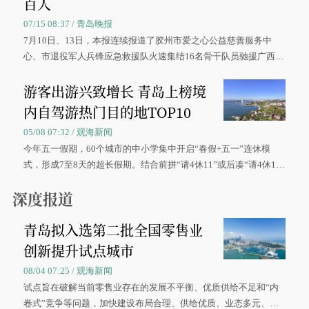
百人
07/15 08:37 / 青岛晚报
7月10日、13日，本报连续报道了胶州市爱之心公益慈善服务中
心、市退役军人兵锋应急救援队火速集结16名骨干队员驰援广西灾
区、奋战在抢险一线的故事，得到众多读者点赞。
游客出游兴致增长 青岛上榜境
内自驾游热门目的地TOP10
05/08 07:32 / 观海新闻
今年五一假期，60个城市的中小学集中开启“春假+五一”连休模
式，形成7至8天的超长假期。结合前拼“请4休11”或后凑“请4休1
0”的拼假方案，带动游客出游兴致增长。
深度报道
青岛拟入选第二批全国零售业
创新提升试点城市
08/04 07:25 / 观海新闻
试点旨在破解当前零售业存在的发展不平衡、优质供给不足和“内
卷式”竞争等问题，加快建设布局合理、供给优质、业态多元、智