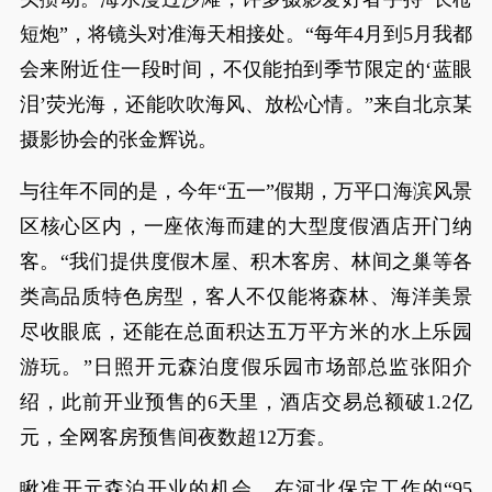
短炮”，将镜头对准海天相接处。“每年4月到5月我都
会来附近住一段时间，不仅能拍到季节限定的‘蓝眼
泪’荧光海，还能吹吹海风、放松心情。”来自北京某
摄影协会的张金辉说。
与往年不同的是，今年“五一”假期，万平口海滨风景
区核心区内，一座依海而建的大型度假酒店开门纳
客。“我们提供度假木屋、积木客房、林间之巢等各
类高品质特色房型，客人不仅能将森林、海洋美景
尽收眼底，还能在总面积达五万平方米的水上乐园
游玩。”日照开元森泊度假乐园市场部总监张阳介
绍，此前开业预售的6天里，酒店交易总额破1.2亿
元，全网客房预售间夜数超12万套。
瞅准开元森泊开业的机会，在河北保定工作的“95