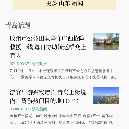
更多
山东
新闻
青岛话题
胶州市公益团队坚守广西抢险
救援一线 每日协助转运群众上
百人
07/15 08:37 / 青岛晚报
7月10日、13日，本报连续报道了胶州市爱之心公益慈善服务中
心、市退役军人兵锋应急救援队火速集结16名骨干队员驰援广西灾
区、奋战在抢险一线的故事，得到众多读者点赞。
游客出游兴致增长 青岛上榜境
内自驾游热门目的地TOP10
05/08 07:32 / 观海新闻
今年五一假期，60个城市的中小学集中开启“春假+五一”连休模
式，形成7至8天的超长假期。结合前拼“请4休11”或后凑“请4休1