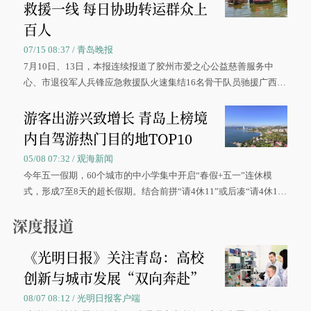
救援一线 每日协助转运群众上
百人
07/15 08:37 / 青岛晚报
7月10日、13日，本报连续报道了胶州市爱之心公益慈善服务中
心、市退役军人兵锋应急救援队火速集结16名骨干队员驰援广西灾
区、奋战在抢险一线的故事，得到众多读者点赞。
游客出游兴致增长 青岛上榜境
内自驾游热门目的地TOP10
05/08 07:32 / 观海新闻
今年五一假期，60个城市的中小学集中开启“春假+五一”连休模
式，形成7至8天的超长假期。结合前拼“请4休11”或后凑“请4休1
0”的拼假方案，带动游客出游兴致增长。
深度报道
《光明日报》关注青岛：高校
创新与城市发展“双向奔赴”
08/07 08:12 / 光明日报客户端