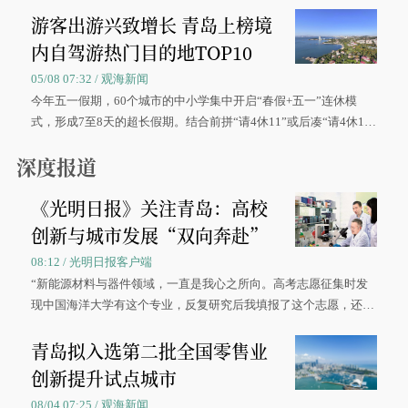
游客出游兴致增长 青岛上榜境
内自驾游热门目的地TOP10
05/08 07:32 / 观海新闻
今年五一假期，60个城市的中小学集中开启“春假+五一”连休模
式，形成7至8天的超长假期。结合前拼“请4休11”或后凑“请4休1
0”的拼假方案，带动游客出游兴致增长。
深度报道
《光明日报》关注青岛：高校
创新与城市发展“双向奔赴”
08:12 / 光明日报客户端
“新能源材料与器件领域，一直是我心之所向。高考志愿征集时发
现中国海洋大学有这个专业，反复研究后我填报了这个志愿，还真
被录取了。”今年7月，来自山西的学子郝君豪，如愿收到中国海洋
青岛拟入选第二批全国零售业
大学材料科学与工程学院材料类专业的录取通知书。
创新提升试点城市
08/04 07:25 / 观海新闻