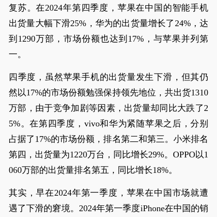
复苏。在2024年第四季度，苹果在中国的智能手机
出货量大幅下滑25%，华为的出货量增长了24%，达
到1290万部，市场份额也达到17%，与苹果并列第
一。
四季度，虽然苹果手机的出货量发生下滑，但其仍
然以17%的市场份额勉强保持领先地位，共出货1310
万部，由于竞争加剧等因素，出货量却同比大跌了2
5%。在第四季度，vivo和华为紧随苹果之后，分别
占据了17%的市场份额，排名第二和第三。小米排名
第四，出货量为1220万台，同比增长29%。OPPO以1
060万部的出货量排名第五，同比增长18%。
其实，早在2024年第一季度，苹果在中国市场就遭
遇了下滑的窘境。2024年第一季度iPhone在中国的销