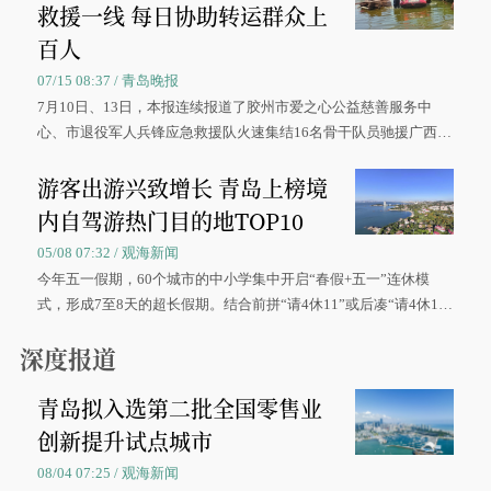
救援一线 每日协助转运群众上
百人
07/15 08:37 / 青岛晚报
7月10日、13日，本报连续报道了胶州市爱之心公益慈善服务中
心、市退役军人兵锋应急救援队火速集结16名骨干队员驰援广西灾
区、奋战在抢险一线的故事，得到众多读者点赞。
游客出游兴致增长 青岛上榜境
内自驾游热门目的地TOP10
05/08 07:32 / 观海新闻
今年五一假期，60个城市的中小学集中开启“春假+五一”连休模
式，形成7至8天的超长假期。结合前拼“请4休11”或后凑“请4休1
0”的拼假方案，带动游客出游兴致增长。
深度报道
青岛拟入选第二批全国零售业
创新提升试点城市
08/04 07:25 / 观海新闻