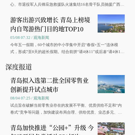
心、市退役军人兵锋应急救援队火速集结16名骨干队员驰援广西灾
区、奋战在抢险一线的故事，得到众多读者点赞。
游客出游兴致增长 青岛上榜境
内自驾游热门目的地TOP10
05/08 07:32 / 观海新闻
今年五一假期，60个城市的中小学集中开启“春假+五一”连休模
式，形成7至8天的超长假期。结合前拼“请4休11”或后凑“请4休1
0”的拼假方案，带动游客出游兴致增长。
深度报道
青岛拟入选第二批全国零售业
创新提升试点城市
08/04 07:25 / 观海新闻
试点旨在破解当前零售业存在的发展不平衡、优质供给不足和“内
卷式”竞争等问题，加快建设布局合理、供给优质、业态多元、智
慧便捷、竞争有序的现代零售体系。
青岛加快推进“公园+”升级 今