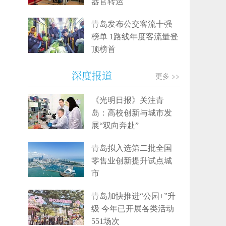
器官转运
青岛发布公交客流十强
榜单 1路线年度客流量登
顶榜首
深度报道
更多 >>
《光明日报》关注青
岛：高校创新与城市发
展“双向奔赴”
青岛拟入选第二批全国
零售业创新提升试点城
市
青岛加快推进“公园+”升
级 今年已开展各类活动
551场次