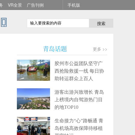
务
VR全景
广告刊例
手机版
搜索
青岛话题
更多 >>
胶州市公益团队坚守广
西抢险救援一线 每日协
助转运群众上百人
游客出游兴致增长 青岛
上榜境内自驾游热门目
的地TOP10
生命接力“心”路畅通 青
岛机场高效保障待移植