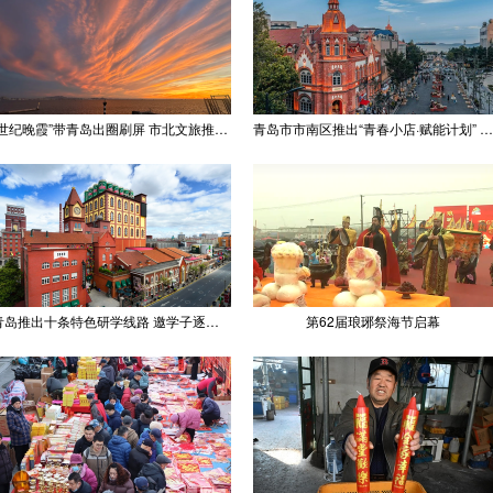
“世纪晚霞”带青岛出圈刷屏 市北文旅推出精品线路
青岛市市南区推出“青春小店·赋能计划” 聚满青岛温情
青岛推出十条特色研学线路 邀学子逐梦深蓝探知山海
第62届琅琊祭海节启幕