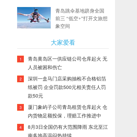
青岛跳伞基地跻身全国
前三 “低空+”打开文旅想
象空间
大家爱看
青岛黄岛区一供应链公司仓库起火 无
1
人员被困和伤亡
深圳一盒马门店采购抽检不合格铝箔
2
纸被罚 企业罚款500元相关责任人罚
款50元
厦门象屿子公司青岛租赁仓库起火 仓
3
内货物足额投保，理赔工作推进中
8月3日全国仍有大范围降雨 东北至江
4
南多地高温闷热持续