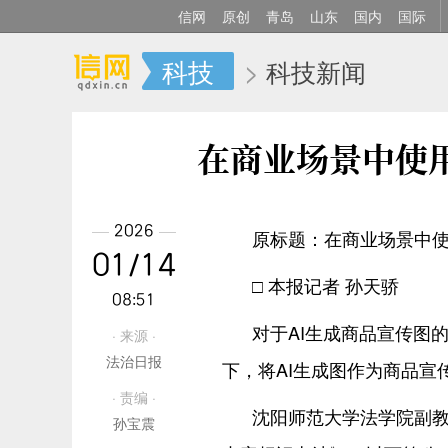
信网
原创
青岛
山东
国内
国际
科技
>
科技新闻
在商业场景中使
2026
原标题：在商业场景中使
01/14
□ 本报记者 孙天骄
08:51
对于AI生成商品宣传图
· 来源 ·
法治日报
下，将AI生成图作为商品
· 责编 ·
沈阳师范大学法学院副教
孙宝震