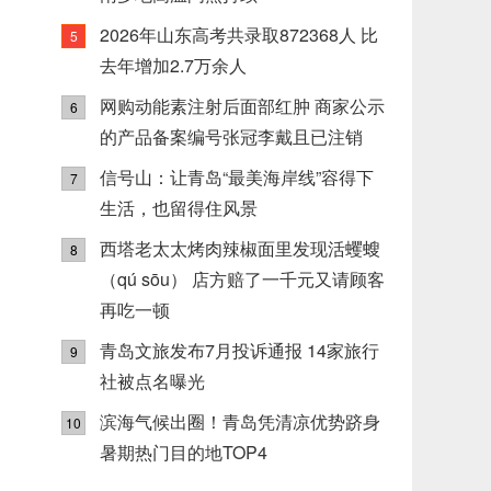
2026年山东高考共录取872368人 比
5
去年增加2.7万余人
网购动能素注射后面部红肿 商家公示
6
的产品备案编号张冠李戴且已注销
信号山：让青岛“最美海岸线”容得下
7
生活，也留得住风景
西塔老太太烤肉辣椒面里发现活蠼螋
8
（qú sōu） 店方赔了一千元又请顾客
再吃一顿
青岛文旅发布7月投诉通报 14家旅行
9
社被点名曝光
滨海气候出圈！青岛凭清凉优势跻身
10
暑期热门目的地TOP4