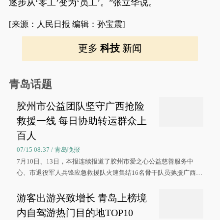
逐步从‘零工’变为‘员工’。”张立华说。
[来源：人民日报 编辑：孙宝震]
更多
科技
新闻
青岛话题
胶州市公益团队坚守广西抢险
救援一线 每日协助转运群众上
百人
07/15 08:37 / 青岛晚报
7月10日、13日，本报连续报道了胶州市爱之心公益慈善服务中
心、市退役军人兵锋应急救援队火速集结16名骨干队员驰援广西灾
区、奋战在抢险一线的故事，得到众多读者点赞。
游客出游兴致增长 青岛上榜境
内自驾游热门目的地TOP10