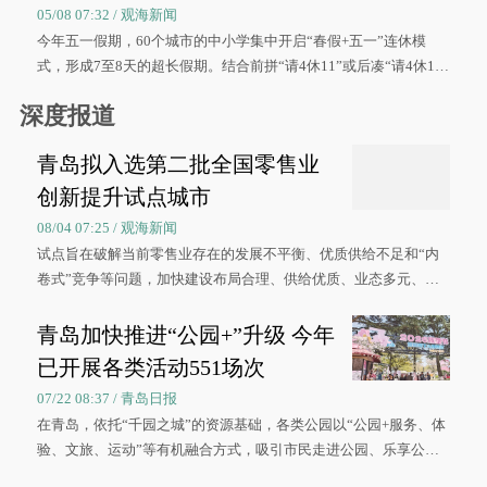
05/08 07:32 / 观海新闻
今年五一假期，60个城市的中小学集中开启“春假+五一”连休模
式，形成7至8天的超长假期。结合前拼“请4休11”或后凑“请4休1
0”的拼假方案，带动游客出游兴致增长。
深度报道
青岛拟入选第二批全国零售业
创新提升试点城市
08/04 07:25 / 观海新闻
试点旨在破解当前零售业存在的发展不平衡、优质供给不足和“内
卷式”竞争等问题，加快建设布局合理、供给优质、业态多元、智
慧便捷、竞争有序的现代零售体系。
青岛加快推进“公园+”升级 今年
已开展各类活动551场次
07/22 08:37 / 青岛日报
在青岛，依托“千园之城”的资源基础，各类公园以“公园+服务、体
验、文旅、运动”等有机融合方式，吸引市民走进公园、乐享公
园，让绿色空间成为幸福宜居生活的载体。