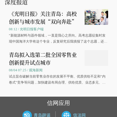
深度报道
《光明日报》关注青岛：高校
创新与城市发展“双向奔赴”
08:12 / 光明日报客户端
“新能源材料与器件领域，一直是我心之所向。高考志愿征集时发
现中国海洋大学有这个专业，反复研究后我填报了这个志愿，还真
被录取了。”今年7月，来自山西的学子郝君豪，如愿收到中国海洋
青岛拟入选第二批全国零售业
大学材料科学与工程学院材料类专业的录取通知书。
创新提升试点城市
08/04 07:25 / 观海新闻
试点旨在破解当前零售业存在的发展不平衡、优质供给不足和“内
卷式”竞争等问题，加快建设布局合理、供给优质、业态多元、智
慧便捷、竞争有序的现代零售体系。
信网应用