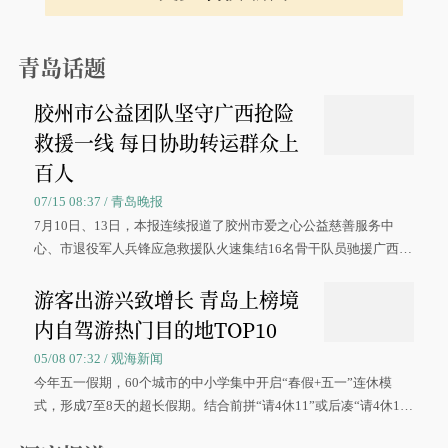
青岛话题
胶州市公益团队坚守广西抢险
救援一线 每日协助转运群众上
百人
07/15 08:37 / 青岛晚报
7月10日、13日，本报连续报道了胶州市爱之心公益慈善服务中
心、市退役军人兵锋应急救援队火速集结16名骨干队员驰援广西灾
区、奋战在抢险一线的故事，得到众多读者点赞。
游客出游兴致增长 青岛上榜境
内自驾游热门目的地TOP10
05/08 07:32 / 观海新闻
今年五一假期，60个城市的中小学集中开启“春假+五一”连休模
式，形成7至8天的超长假期。结合前拼“请4休11”或后凑“请4休1
0”的拼假方案，带动游客出游兴致增长。