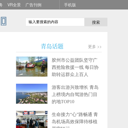
务
VR全景
广告刊例
手机版
搜索
青岛话题
更多 >>
胶州市公益团队坚守广
西抢险救援一线 每日协
助转运群众上百人
游客出游兴致增长 青岛
上榜境内自驾游热门目
的地TOP10
生命接力“心”路畅通 青
岛机场高效保障待移植