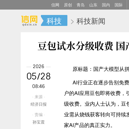
信网
原创
青岛
山东
国内
国际
科技
>
科技新闻
豆包试水分级收费 
2026
原标题：国产大模型从
05/28
AI行业正在逐步告别免
08:46
户的AI应用豆包即将收费
· 来源 ·
级收费。业内人士认为，豆
经济日报
业需从烧钱获客转向可持续
· 责编 ·
孙宝震
家AI产品的真正实力。