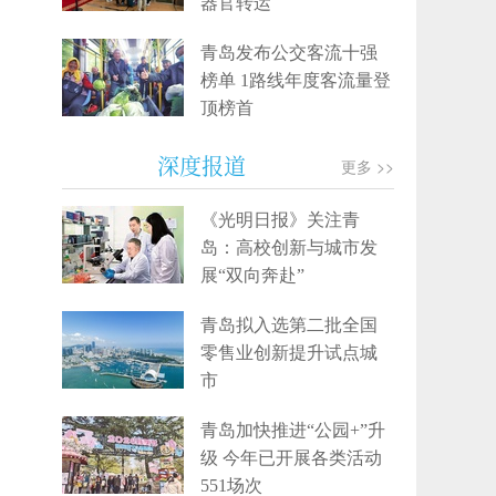
器官转运
青岛发布公交客流十强
榜单 1路线年度客流量登
顶榜首
深度报道
更多 >>
《光明日报》关注青
岛：高校创新与城市发
展“双向奔赴”
青岛拟入选第二批全国
零售业创新提升试点城
市
青岛加快推进“公园+”升
级 今年已开展各类活动
551场次