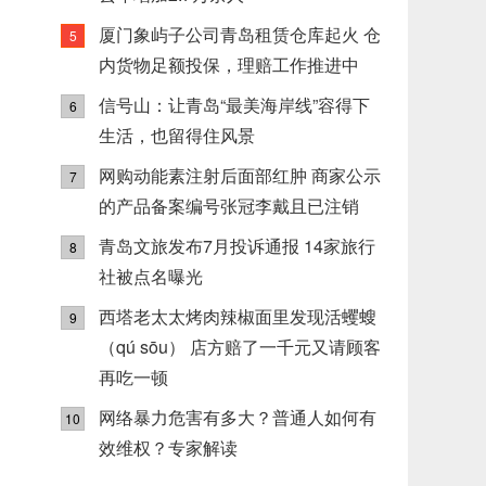
厦门象屿子公司青岛租赁仓库起火 仓
5
内货物足额投保，理赔工作推进中
信号山：让青岛“最美海岸线”容得下
6
生活，也留得住风景
网购动能素注射后面部红肿 商家公示
7
的产品备案编号张冠李戴且已注销
青岛文旅发布7月投诉通报 14家旅行
8
社被点名曝光
西塔老太太烤肉辣椒面里发现活蠼螋
9
（qú sōu） 店方赔了一千元又请顾客
再吃一顿
网络暴力危害有多大？普通人如何有
10
效维权？专家解读