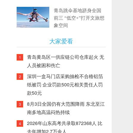
青岛跳伞基地跻身全国
前三 “低空+”打开文旅想
象空间
大家爱看
青岛黄岛区一供应链公司仓库起火 无
1
人员被困和伤亡
深圳一盒马门店采购抽检不合格铝箔
2
纸被罚 企业罚款500元相关责任人罚
款50元
8月3日全国仍有大范围降雨 东北至江
3
南多地高温闷热持续
2026年山东高考共录取872368人 比
4
去年增加2.7万余人