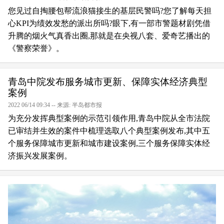
您见过自掏腰包帮流浪猫接生的基层民警吗?您了解每天担
心KPI为绩效发愁的派出所吗?眼下,有一部市警题材剧凭借
升腾的烟火气真香出圈,那就是在央视八套、爱奇艺播出的
《警察荣誉》。
青岛中院发布服务城市更新、保障实体经济典型
案例
2022 06/14 09:34 -- 来源: 半岛都市报
为充分发挥典型案例的示范引领作用,青岛中院从全市法院
已审结并生效的案件中梳理选取八个典型案例发布,其中五
个服务保障城市更新和城市建设案例,三个服务保障实体经
济振兴发展案例。