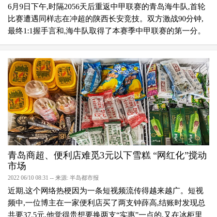
6月9日下午,时隔2056天后重返中甲联赛的青岛海牛队,首轮
比赛遭遇同样志在冲超的陕西长安竞技。双方激战90分钟,
最终1:1握手言和,海牛队取得了本赛季中甲联赛的第一分。
青岛商超、便利店难觅3元以下雪糕 “网红化”搅动
市场
2022 06/10 08:31 -- 来源: 半岛都市报
近期,这个网络热梗因为一条短视频流传得越来越广。短视
频中,一位博主在一家便利店买了两支钟薛高,结账时发现总
共要37.5元,他觉得贵想要换两支“实惠”一点的,又在冰柜里