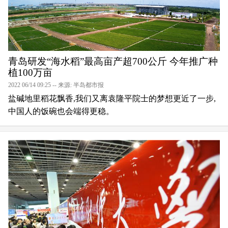
青岛研发“海水稻”最高亩产超700公斤 今年推广种
植100万亩
2022 06/14 09:25 -- 来源: 半岛都市报
盐碱地里稻花飘香,我们又离袁隆平院士的梦想更近了一步,
中国人的饭碗也会端得更稳。