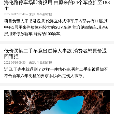
海伦路停车场即将投用 由原来的24个车位扩至188
个
2022 06/17 07:48 -- 来源: 半岛都市报
项目负责人宋书君说,海伦路立体式停车库内部共有11层,其
中有5层用来停放体积较大的SUV车辆,能容纳88辆车;其余6
层用来停放轿车,能容纳100辆车。
低价买辆二手车竟出过撞人事故 消费者想原价退
回遭拒
2022 06/16 09:36 -- 来源: 半岛都市报
近日,于先生就遇到了这样一件糟心事,买的二手车被通知不
符合新车六年免检的要求,因为出过伤人事故。