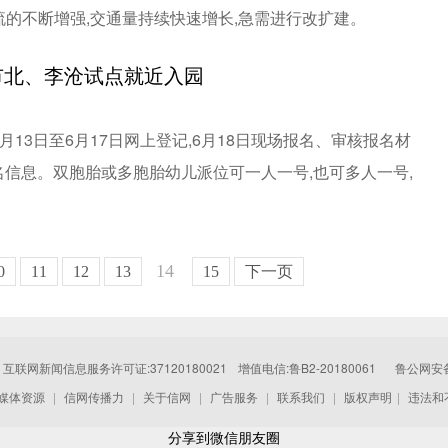
的不断增强,交通量持续快速增长,急需进行改扩建。
 市北、李沧试点就近入园
13日至6月17日网上登记,6月18日现场报名、审核报名材
名信息。双胞胎或多胞胎幼儿派位可一人一号,也可多人一号,
14
0
11
12
13
15
下一页
互联网新闻信息服务许可证:37120180021
增值电信:鲁B2-20180061
鲁公网安备:
媒体资源
|
信网传播力
|
关于信网
|
广告服务
|
联系我们
|
版权声明
|
违法和
分享到微信朋友圈