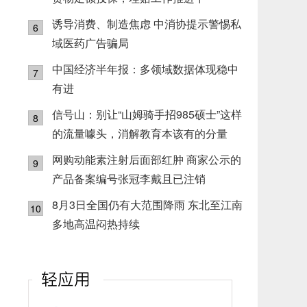
诱导消费、制造焦虑 中消协提示警惕私
6
域医药广告骗局
中国经济半年报：多领域数据体现稳中
7
有进
信号山：别让“山姆骑手招985硕士”这样
8
的流量噱头，消解教育本该有的分量
网购动能素注射后面部红肿 商家公示的
9
产品备案编号张冠李戴且已注销
8月3日全国仍有大范围降雨 东北至江南
10
多地高温闷热持续