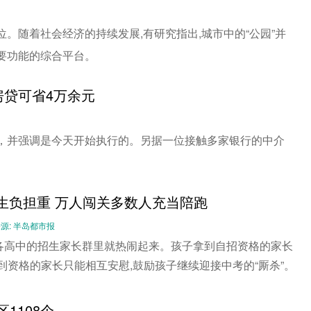
。随着社会经济的持续发展,有研究指出,城市中的“公园”并
要功能的综合平台。
房贷可省4万余元
%，并强调是今天开始执行的。另据一位接触多家银行的中介
考生负担重 万人闯关多数人充当陪跑
-- 来源: 半岛都市报
,各高中的招生家长群里就热闹起来。孩子拿到自招资格的家长
到资格的家长只能相互安慰,鼓励孩子继续迎接中考的“厮杀”。
1108个