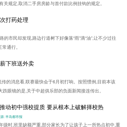
龄有关规定,取消二手房房龄与首付款比例挂钩的规定。
多次打药处理
的市民却发现,路边行道树下好像落“雨”滴“油”,让不少过往
正常通行。
欠薪下班送外卖
传的消息看,联赛最快会于6月初打响。按照惯例,目前本该
大跌眼镜的是,关于中超俱乐部的负面新闻接连传出。
推动初中强校提质 要从根本上破解择校热
-- 来源: 半岛都市报
年级时,班里缺额严重,部分家长为了让孩子上一所热点初中,重