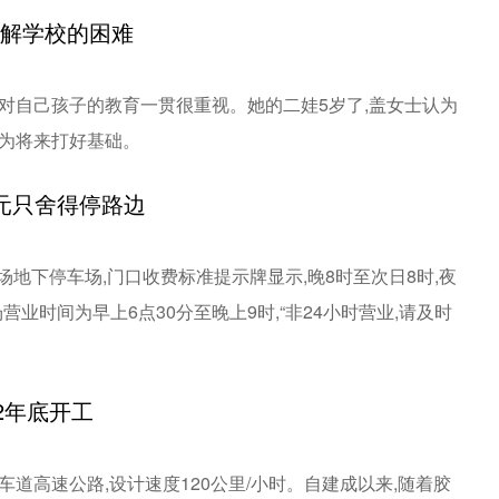
理解学校的困难
,对自己孩子的教育一贯很重视。她的二娃5岁了,盖女士认为
,为将来打好基础。
元只舍得停路边
场地下停车场,门口收费标准提示牌显示,晚8时至次日8时,夜
业时间为早上6点30分至晚上9时,“非24小时营业,请及时
2年底开工
车道高速公路,设计速度120公里/小时。自建成以来,随着胶