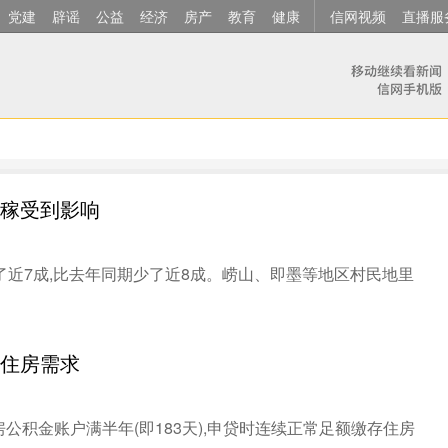
党建
辟谣
公益
经济
房产
教育
健康
信网视频
直播服
庄稼受到影响
期少了近7成,比去年同期少了近8成。崂山、即墨等地区村民地里
性住房需求
积金账户满半年(即183天),申贷时连续正常足额缴存住房