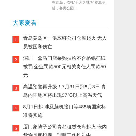
在青岛，依托“千园之城”的资源基
础，各类公园...
大家爱看
青岛黄岛区一供应链公司仓库起火 无人
1
员被困和伤亡
深圳一盒马门店采购抽检不合格铝箔纸
2
被罚 企业罚款500元相关责任人罚款50
元
高温预警再升级！7月31日到8月3日 青
3
岛内陆地区将出现37°C以上高温天气
8月1日起 涉及脑机接口等488项国家标
4
准将实施
厦门象屿子公司青岛租赁仓库起火 仓内
5
货物足额投保，理赔工作推进中