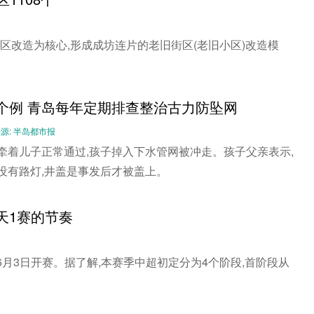
小区改造为核心,形成成坊连片的老旧街区(老旧小区)改造模
非个例 青岛每年定期排查整治古力防坠网
-- 来源: 半岛都市报
牵着儿子正常通过,孩子掉入下水管网被冲走。孩子父亲表示,
没有路灯,井盖是事发后才被盖上。
天1赛的节奏
月3日开赛。据了解,本赛季中超初定分为4个阶段,首阶段从