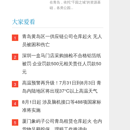
在青岛，依托“千园之城”的资源基
础，各类公园...
大家爱看
青岛黄岛区一供应链公司仓库起火 无人
1
员被困和伤亡
深圳一盒马门店采购抽检不合格铝箔纸
2
被罚 企业罚款500元相关责任人罚款50
元
高温预警再升级！7月31日到8月3日 青
3
岛内陆地区将出现37°C以上高温天气
8月1日起 涉及脑机接口等488项国家标
4
准将实施
厦门象屿子公司青岛租赁仓库起火 仓内
5
货物足额投保，理赔工作推进中