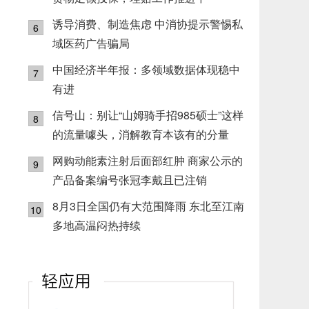
诱导消费、制造焦虑 中消协提示警惕私
6
域医药广告骗局
中国经济半年报：多领域数据体现稳中
7
有进
信号山：别让“山姆骑手招985硕士”这样
8
的流量噱头，消解教育本该有的分量
网购动能素注射后面部红肿 商家公示的
9
产品备案编号张冠李戴且已注销
8月3日全国仍有大范围降雨 东北至江南
10
多地高温闷热持续