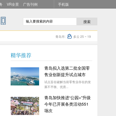
务
VR全景
广告刊例
手机版
搜索
青岛市:
多云 25 ~ 19
精华推荐
青岛拟入选第二批全国零
售业创新提升试点城市
试点旨在破解当前零售业存在的发
展不平衡、优质...
青岛加快推进“公园+”升级
今年已开展各类活动551
场次