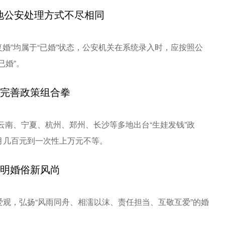
各地公安处理方式不尽相同
复婚”均属于“已婚”状态，公安机关在系统录入时，应按照公
已婚”。
需完善政策组合拳
云南、宁夏、杭州、郑州、长沙等多地出台“生娃发钱”政
月几百元到一次性上万元不等。
文明婚俗新风尚
观，弘扬“风雨同舟、相濡以沫、责任担当、互敬互爱”的婚