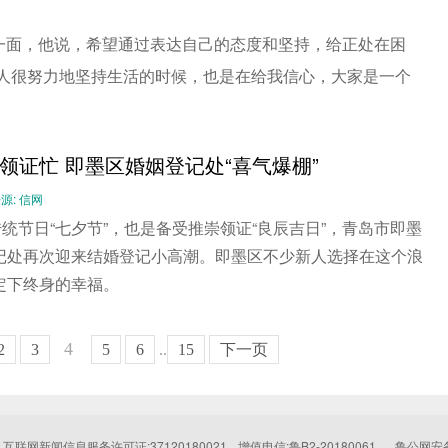
一面，他说，希望通过表达自己的态度和坚持，给正处在困
别人很努力地坚持生活的时候，也是在给我信心，大家是一个
领证忙 即墨区婚姻登记处“喜气爆棚”
 来源: 信网
传统节日“七夕节”，也是备受推崇领证“良辰吉日”，青岛市即墨
记处再次迎来结婚登记小高潮。即墨区不少新人选择在这个浪
定下终身的幸福。
4
2
3
5
6
..
15
下一页
互联网新闻信息服务许可证:37120180021
增值电信:鲁B2-20180061
鲁公网安备: