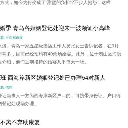
方式，如今为何变成了“甜蜜的负担”?不少人抱怨：这样
婚季 青岛各婚姻登记处迎来一波领证小高峰
-- 来源: 半岛都市报
火爆。青岛一家五星级酒店工作人员张女士告诉记者，在9月
非常多，目前已经预约有40余场婚宴。此外，位于崂山区海滨
店介绍，他们近期接待的婚宴几乎每天一场。
加班 西海岸新区婚姻登记处已办理54对新人
 来源: 信网
登记当事人一方为西海岸新区户口的，可携带身份证、户口簿
姻登记处现场办理。
妻不离不弃助康复