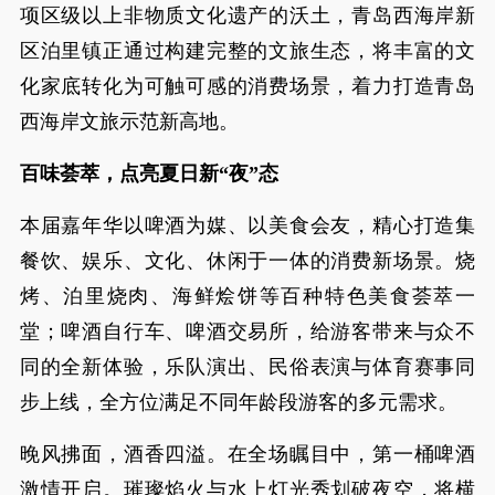
项区级以上非物质文化遗产的沃土，青岛西海岸新
区泊里镇正通过构建完整的文旅生态，将丰富的文
化家底转化为可触可感的消费场景，着力打造青岛
西海岸文旅示范新高地。
百味荟萃，点亮夏日新“夜”态
本届嘉年华以啤酒为媒、以美食会友，精心打造集
餐饮、娱乐、文化、休闲于一体的消费新场景。烧
烤、泊里烧肉、海鲜烩饼等百种特色美食荟萃一
堂；啤酒自行车、啤酒交易所，给游客带来与众不
同的全新体验，乐队演出、民俗表演与体育赛事同
步上线，全方位满足不同年龄段游客的多元需求。
晚风拂面，酒香四溢。在全场瞩目中，第一桶啤酒
激情开启。璀璨焰火与水上灯光秀划破夜空，将横