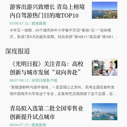
游客出游兴致增长 青岛上榜境
内自驾游热门目的地TOP10
05/08 07:32 / 观海新闻
今年五一假期，60个城市的中小学集中开启“春假+五一”连休模
式，形成7至8天的超长假期。结合前拼“请4休11”或后凑“请4休1
0”的拼假方案，带动游客出游兴致增长。
深度报道
《光明日报》关注青岛：高校
创新与城市发展“双向奔赴”
08/07 08:12 / 光明日报客户端
“新能源材料与器件领域，一直是我心之所向。高考志愿征集时发
现中国海洋大学有这个专业，反复研究后我填报了这个志愿，还真
被录取了。”今年7月，来自山西的学子郝君豪，如愿收到中国海洋
青岛拟入选第二批全国零售业
大学材料科学与工程学院材料类专业的录取通知书。
创新提升试点城市
08/04 07:25 / 观海新闻