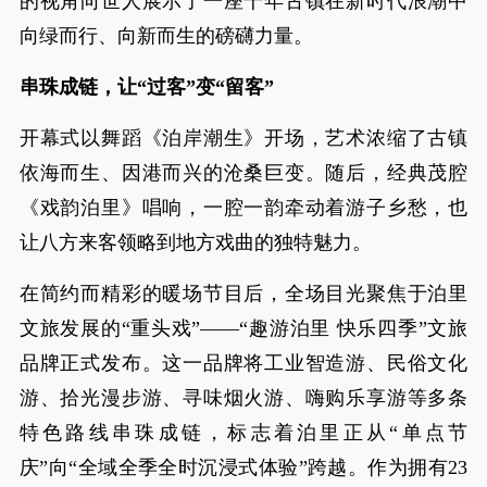
的视角向世人展示了一座千年古镇在新时代浪潮中
向绿而行、向新而生的磅礴力量。
串珠成链，让“过客”变“留客”
开幕式以舞蹈《泊岸潮生》开场，艺术浓缩了古镇
依海而生、因港而兴的沧桑巨变。随后，经典茂腔
《戏韵泊里》唱响，一腔一韵牵动着游子乡愁，也
让八方来客领略到地方戏曲的独特魅力。
在简约而精彩的暖场节目后，全场目光聚焦于泊里
文旅发展的“重头戏”——“趣游泊里 快乐四季”文旅
品牌正式发布。这一品牌将工业智造游、民俗文化
游、拾光漫步游、寻味烟火游、嗨购乐享游等多条
特色路线串珠成链，标志着泊里正从“单点节
庆”向“全域全季全时沉浸式体验”跨越。作为拥有23