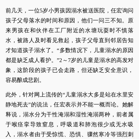
前几天，一位5岁小男孩因溺水被送医院，任宏询问
孩子父母落水的时间和原因，他们一问三不知。原
来男孩在和伙伴在工厂附近的水塘玩耍时不慎落
水，被路人及时看见救起，孩子父母直到邻居告知
才知道孩子溺水了。“多数情况下，儿童溺水的原因
都是缺乏成人看护。”2～7岁的儿童是溺水的高发对
象，这阶段的孩子已会走路，但还缺乏安全意识，
容易酿成悲剧。
此外，针对网上流传的“儿童溺水大多是站在水里安
静地死去”的说法，任宏表示并不能一概而论。她解
释说，溺水分为干性淹溺和湿性淹溺两种，前者属
于喉痉挛导致窒息，呼吸道和肺泡很少或无水吸
入，溺水者由于受惊慌、恐惧、骤然寒冷等强烈刺