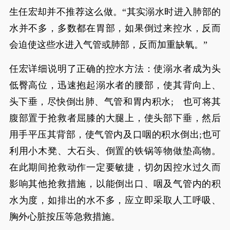
生任宏却并不推荐这么做。“其实溺水时进入肺部的
水并不多，多数都在胃部，如果倒过来控水，反而
会迫使这些水进入气管或肺部，反而加重缺氧。”
任宏详细说明了正确的控水方法：使溺水者成为头
低臀高位，迅速抱起溺水者的腰部，使其背向上、
头下垂，尽快倒出肺、气管和胃内积水; 也可将其
腹部置于抢救者屈膝的大腿上，使头部下垂，然后
用手平压其背部，使气管内及口咽的积水倒出;也可
利用小木凳、大石头、倒置的铁锅等物做垫高物。
在此期间抢救动作一定要敏捷，切勿因控水过久而
影响其他抢救措施，以能倒出口、咽及气管内的积
水为度，如排出的水不多，应立即采取人工呼吸、
胸外心脏按压等急救措施。