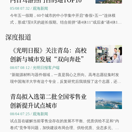
05/08 07:32 / 观海新闻
今年五一假期，60个城市的中小学集中开启“春假+五一”连休模
式，形成7至8天的超长假期。结合前拼“请4休11”或后凑“请4休1
0”的拼假方案，带动游客出游兴致增长。
深度报道
《光明日报》关注青岛：高校
创新与城市发展“双向奔赴”
08/07 08:12 / 光明日报客户端
“新能源材料与器件领域，一直是我心之所向。高考志愿征集时发
现中国海洋大学有这个专业，反复研究后我填报了这个志愿，还真
被录取了。”今年7月，来自山西的学子郝君豪，如愿收到中国海洋
青岛拟入选第二批全国零售业
大学材料科学与工程学院材料类专业的录取通知书。
创新提升试点城市
08/04 07:25 / 观海新闻
试点旨在破解当前零售业存在的发展不平衡、优质供给不足和“内
卷式”竞争等问题，加快建设布局合理、供给优质、业态多元、智