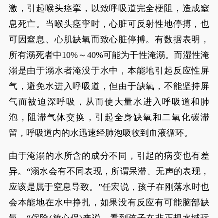
激，引起喉头痉挛，以致呼吸道完全梗阻，造成窒
息死亡。当喉头痉挛时，心脏可反射性地停搏，也
可因窒息、心肌缺氧而致心脏停搏。有数据表明，
所有溺死者中10%～40%可能为干性淹溺。而湿性淹
溺是由于溺水者淹没于水中，本能地引起反应性屏
气，避免水进入呼吸道，但由于缺氧，不能坚持屏
气而被迫深呼吸，从而使大量水进入呼吸道和肺
泡，阻滞气体交换，引起全身缺氧和二氧化碳滞
留，呼吸道内的水迅速经肺泡吸收到血液循环。
由于淹溺的水所含的成分不同，引起的病变也有差
异。“溺水会有不同表现，所谓呆滞、无声的表现，
应该是属于窒息导致。”任宏说，孩子在刚落水时也
会本能地在水中挣扎，如果没有反应有可能脑部缺