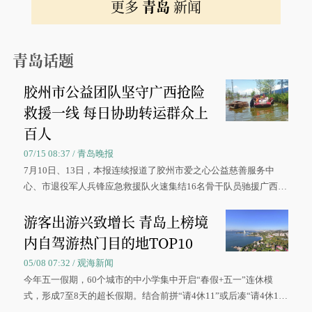
更多
青岛
新闻
青岛话题
胶州市公益团队坚守广西抢险
救援一线 每日协助转运群众上
百人
07/15 08:37 / 青岛晚报
7月10日、13日，本报连续报道了胶州市爱之心公益慈善服务中
心、市退役军人兵锋应急救援队火速集结16名骨干队员驰援广西灾
区、奋战在抢险一线的故事，得到众多读者点赞。
游客出游兴致增长 青岛上榜境
内自驾游热门目的地TOP10
05/08 07:32 / 观海新闻
今年五一假期，60个城市的中小学集中开启“春假+五一”连休模
式，形成7至8天的超长假期。结合前拼“请4休11”或后凑“请4休1
0”的拼假方案，带动游客出游兴致增长。