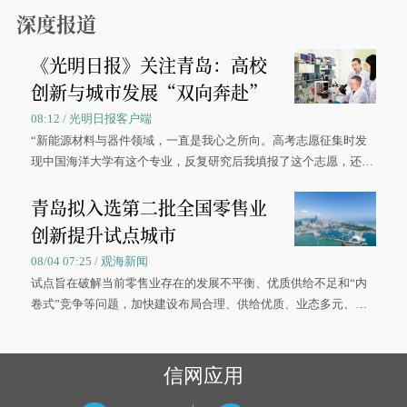
深度报道
《光明日报》关注青岛：高校
创新与城市发展“双向奔赴”
08:12 / 光明日报客户端
“新能源材料与器件领域，一直是我心之所向。高考志愿征集时发
现中国海洋大学有这个专业，反复研究后我填报了这个志愿，还真
被录取了。”今年7月，来自山西的学子郝君豪，如愿收到中国海洋
青岛拟入选第二批全国零售业
大学材料科学与工程学院材料类专业的录取通知书。
创新提升试点城市
08/04 07:25 / 观海新闻
试点旨在破解当前零售业存在的发展不平衡、优质供给不足和“内
卷式”竞争等问题，加快建设布局合理、供给优质、业态多元、智
慧便捷、竞争有序的现代零售体系。
信网应用